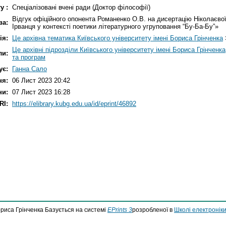
у :
Спеціалізовані вчені ради (Доктор філософії)
Відгук офіційного опонента Романенко О.В. на дисертацію Ніколаєв
ва:
Ірванця у контексті поетики літературного угруповання “Бу-Ба-Бу”»
ія:
Це архівна тематика Київського університету імені Бориса Грінченка
Це архівні підрозділи Київського університету імені Бориса Грінченка
ли:
та програм
ує:
Ганна Сало
ня:
06 Лист 2023 20:42
ни:
07 Лист 2023 16:28
RI:
https://elibrary.kubg.edu.ua/id/eprint/46892
ориса Грінченка Базується на системі
EPrints 3
розробленої в
Школі електроніки