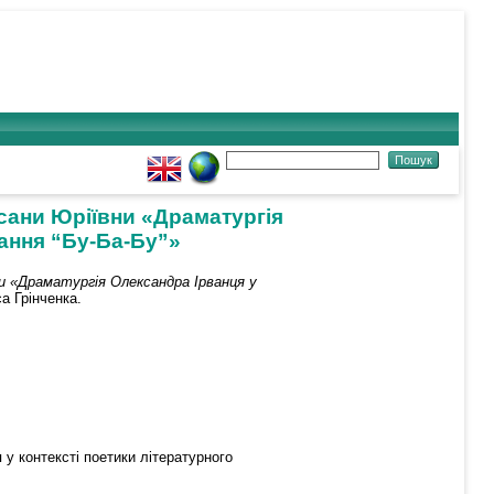
ксани Юріївни «Драматургія
вання “Бу-Ба-Бу”»
ни «Драматургія Олександра Ірванця у
а Грінченка.
у контексті поетики літературного