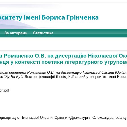
За авторами
Статистика
а Романенко О.В. на дисертацію Ніколаєвої О
ця у контексті поетики літературного угрупо
ійного опонента Романенко О.В. на дисертацію Ніколаєвої Оксани Юріїв
я “Бу-Ба-Бу”»
Доктор філософії thesis, Київський університет імені Борис
rt.pdf
 дисертацію Ніколаєвої Оксани Юріївни «Драматургія Олександра Ірванця 