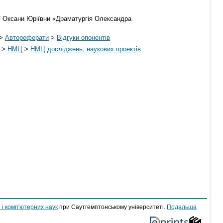
ої Оксани Юріївни «Драматургія Олександра
>
Автореферати
>
Відгуки опонентів
>
НМЦ
>
НМЦ досліджень, наукових проектів
 і комп'ютерних наук
при Саутгемптонському університеті.
Подальша