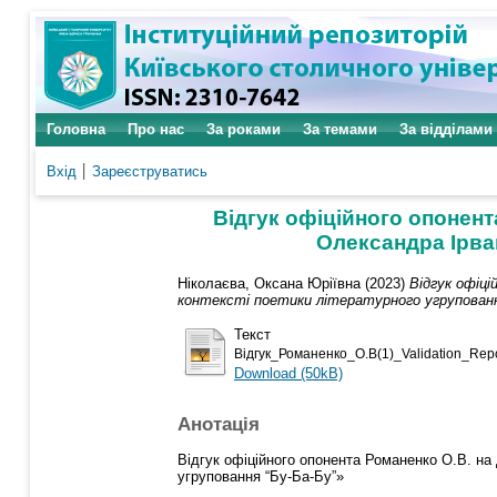
Головна
Про нас
За роками
За темами
За відділами
Вхід
Зареєструватись
Відгук офіційного опонент
Олександра Ірван
Ніколаєва, Оксана Юріївна
(2023)
Відгук офіц
контексті поетики літературного угрупованн
Текст
Відгук_Романенко_О.В(1)_Validation_Repo
Download (50kB)
Анотація
Відгук офіційного опонента Романенко О.В. на
угруповання “Бу-Ба-Бу”»