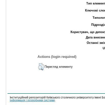
Тип елемент
Ключові сло
Типолог
Підрозді
Користувач, що депон
Дата внесен
Останні змі
U
Actions (login required)
Перегляд елементу
Інституційний репозиторій Київського столичного університету імені Б
інформація і розробники системи
.