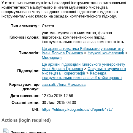
У статті визначено сутність і складові інструментально-виконавської
компетентності майбутнього вчителя музичного мистецтва,
сформульовано мету і завдання фахової підготовки студентів в
інструментальних класах на засадах компетентнісного підходу.
Тип елементу :
Стаття
учитель музичного мистецтва; фахова
Ключові слова:
підготовка; компетентнісний підхід;
інструментально-виконавська компетентність
Це архівна тематика Київського університету
Типологія:
імені Бориса Грінченка
>
Наукові конференції
>
Міжнародні
Це архівні підрозділи Київського університету
імені Бориса Грінченка
>
Факультет музичного
Підрозділи:
мистецтва і хореографії
>
Кафедра
інструментально-виконавської майстерності
Користувач, що
зав.каб. Лена Малахова
депонує:
Дата внесення:
12 Січ 2015 12:56
Останні зміни:
30 Лист 2015 08:00
URI:
https://elibrary.kubg.edu.ua/id/eprint/4717
Actions (login required)
Перегляд елементу