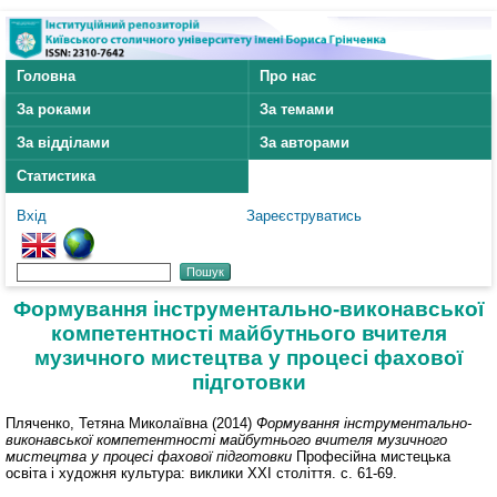
Головна
Про нас
За роками
За темами
За відділами
За авторами
Статистика
Вхід
Зареєструватись
Формування інструментально-виконавської
компетентності майбутнього вчителя
музичного мистецтва у процесі фахової
підготовки
Пляченко, Тетяна Миколаївна
(2014)
Формування інструментально-
виконавської компетентності майбутнього вчителя музичного
мистецтва у процесі фахової підготовки
Професійна мистецька
освіта і художня культура: виклики XXI століття. с. 61-69.