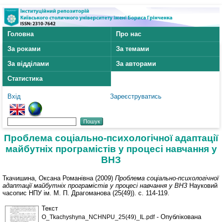
Головна
Про нас
За роками
За темами
За відділами
За авторами
Статистика
Вхід
Зареєструватись
Проблема соціально-психологічної адаптації
майбутніх програмістів у процесі навчання у
ВНЗ
Ткачишина, Оксана Романівна
(2009)
Проблема соціально-психологічної
адаптації майбутніх програмістів у процесі навчання у ВНЗ
Науковий
часопис НПУ ім. М. П. Драгоманова (25(49)). с. 114-119.
Текст
- Опублікована
O_Tkachyshyna_NCHNPU_25(49)_IL.pdf