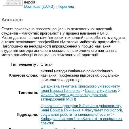
версія
Download (203kB)
|
Перегляд
Анотація
Стаття присвячена проблемі соціально-психологічної адаптації
студентів - майбутніх програмістів у процесі навчання у ВНЗ.
Розглядається вплив комп'ютерних технологій на особистість людини,
а також особливості професійної підготовки майбутніх програмістів.
Наголошено на необхідності впровадження у процес навчання
студентів методів активного соціально-психологічного навчання з
метою оптимізації їх соціально-психологічної адаптації.
Тип елементу :
Стаття
активні методи соціально-психологічного
Ключові слова:
навчання; професійна підготовка; соціально-
психологічна адаптація
Це архівна тематика Київського університету
імені Бориса Грінченка
>
Статті у журналах
>
Типологія:
Фахові (входять до переліку фахових,
затверджений МОН)
Це архівні підрозділи Київського університету
імені Бориса Грінченка
>
Факультет психології,
Підрозділи:
соціальної роботи та спеціальної освіти
>
Кафедра психології особистості та соціальних
практик