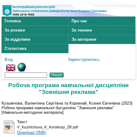
Головна
Про нас
За роками
За темами
За відділами
За авторами
Статистика
Вхід
Зареєструватись
Робоча програма навчальної дисципліни
"Зовнішня реклама"
Кузьмічова, Валентина Сергіївна
та
Корокнай, Ксенія Євгенівна
(2023)
Робоча програма навчальної дисципліни "Зовнішня реклама"
[Навчально-методичні матеріали]
Текст
V_Kuzmichova_K_Koroknay_ZR.pdf
Download (2MB)