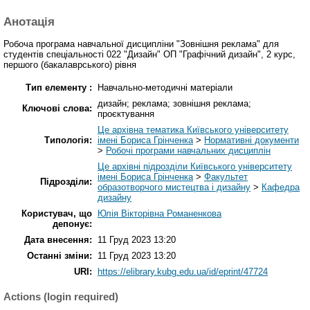
Анотація
Робоча програма навчальної дисципліни "Зовнішня реклама" для
студентів спеціальності 022 "Дизайн" ОП "Графічний дизайн", 2 курс,
першого (бакалаврського) рівня
Тип елементу :
Навчально-методичні матеріали
дизайн; реклама; зовнішня реклама;
Ключові слова:
проєктування
Це архівна тематика Київського університету
Типологія:
імені Бориса Грінченка
>
Нормативні документи
>
Робочі програми навчальних дисциплін
Це архівні підрозділи Київського університету
імені Бориса Грінченка
>
Факультет
Підрозділи:
образотворчого мистецтва і дизайну
>
Кафедра
дизайну
Користувач, що
Юлія Вікторівна Романенкова
депонує:
Дата внесення:
11 Груд 2023 13:20
Останні зміни:
11 Груд 2023 13:20
URI:
https://elibrary.kubg.edu.ua/id/eprint/47724
Actions (login required)