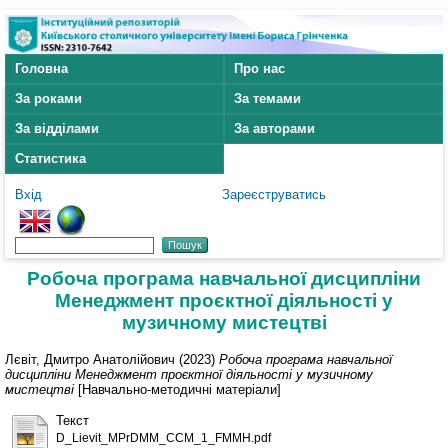
Головна
Про нас
За роками
За темами
За відділами
За авторами
Статистика
Вхід
Зареєструватись
Робоча програма навчальної дисципліни
Менеджмент проєктної діяльності у
музичному мистецтві
Лєвіт, Дмитро Анатолійович
(2023)
Робоча програма навчальної
дисципліни Менеджмент проєктної діяльності у музичному
мистецтві
[Навчально-методичні матеріали]
Текст
D_Lievit_MPrDMM_CCM_1_FMMH.pdf