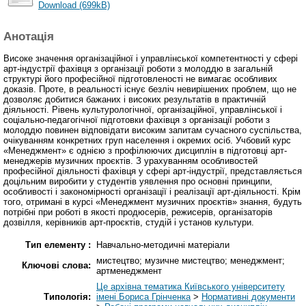
Download (699kB)
Анотація
Високе значення організаційної і управлінської компетентності у сфері
арт-індустрії фахівця з організації роботи з молоддю в загальній
структурі його професійної підготовленості не вимагає особливих
доказів. Проте, в реальності існує безліч невирішених проблем, що не
дозволяє добитися бажаних і високих результатів в практичній
діяльності. Рівень культурологічної, організаційної, управлінської і
соціально-педагогічної підготовки фахівця з організації роботи з
молоддю повинен відповідати високим запитам сучасного суспільства,
очікуванням конкретних груп населення і окремих осіб. Учбовий курс
«Менеджмент» є однією з профілюючих дисциплін в підготовці арт-
менеджерів музичних проєктів. З урахуванням особливостей
професійної діяльності фахівця у сфері арт-індустрії, представляється
доцільним виробити у студентів уявлення про основні принципи,
особливості і закономірності організації і реалізації арт-діяльності. Крім
того, отримані в курсі «Менеджмент музичних проєктів» знання, будуть
потрібні при роботі в якості продюсерів, режисерів, організаторів
дозвілля, керівників арт-проєктів, студій і установ культури.
Тип елементу :
Навчально-методичні матеріали
мистецтво; музичне мистецтво; менеджмент;
Ключові слова:
артменеджмент
Це архівна тематика Київського університету
Типологія:
імені Бориса Грінченка
>
Нормативні документи