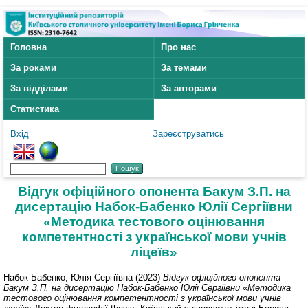
Головна
Про нас
За роками
За темами
За відділами
За авторами
Статистика
Вхід
Зареєструватись
Відгук офіційного опонента Бакум З.П. на
дисертацію Набок-Бабенко Юлії Сергіївни
«Методика тестового оцінювання
компетентності з української мови учнів
ліцеїв»
Набок-Бабенко, Юлія Сергіївна
(2023)
Відгук офіційного опонента
Бакум З.П. на дисертацію Набок-Бабенко Юлії Сергіївни «Методика
тестового оцінювання компетентності з української мови учнів