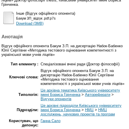
ліцеїв»
Доктор філософії thesis, Київський університет імені Бориса
Грінченка.
Інше (Відгук офіційного опонента)
Бакум ЗП_відгук .pdf.p7s
Download (3MB)
Анотація
Відгук офіційного опонента Бакум З.П. на дисертацію Набок-Бабенко
Юлії Сергіївни «Методика тестового оцінювання компетентності з
української мови учнів ліцеїв»
Тип елементу :
Спеціалізовані вчені ради (Доктор філософії)
Відгук офіційного опонента Бакум З.П. на
дисертацію Набок-Бабенко Юлії Сергіївни
Ключові слова:
«Методика тестового оцінювання
компетентності з української мови учнів ліцеїв»
Це архівна тематика Київського університету
Типологія:
імені Бориса Грінченка
>
Автореферати
>
Відгуки опонентів
Це архівні підрозділи Київського університету
Підрозділи:
імені Бориса Грінченка
>
НМЦ
>
НМЦ
досліджень, наукових проектів та програм
Користувач, що
Ганна Сало
депонує: