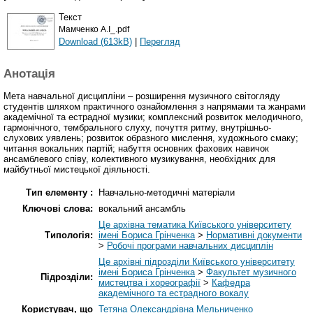
Текст
Мамченко А.І_.pdf
Download (613kB)
|
Перегляд
Анотація
Мета навчальної дисципліни – розширення музичного світогляду
студентів шляхом практичного ознайомлення з напрямами та жанрами
академічної та естрадної музики; комплексний розвиток мелодичного,
гармонічного, тембрального слуху, почуття ритму, внутрішньо-
слухових уявлень; розвиток образного мислення, художнього смаку;
читання вокальних партій; набуття основних фахових навичок
ансамблевого співу, колективного музикування, необхідних для
майбутньої мистецької діяльності.
Тип елементу :
Навчально-методичні матеріали
Ключові слова:
вокальний ансамбль
Це архівна тематика Київського університету
Типологія:
імені Бориса Грінченка
>
Нормативні документи
>
Робочі програми навчальних дисциплін
Це архівні підрозділи Київського університету
імені Бориса Грінченка
>
Факультет музичного
Підрозділи:
мистецтва і хореографії
>
Кафедра
академічного та естрадного вокалу
Користувач, що
Тетяна Олександрівна Мельниченко