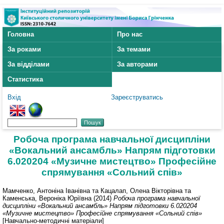
Головна
Про нас
За роками
За темами
За відділами
За авторами
Статистика
Вхід
Зареєструватись
Робоча програма навчальної дисципліни
«Вокальний ансамбль» Напрям підготовки
6.020204 «Музичне мистецтво» Професійне
спрямування «Сольний спів»
Мамченко, Антоніна Іванівна
та
Кацалап, Олена Вікторівна
та
Каменська, Вероніка Юріївна
(2014)
Робоча програма навчальної
дисципліни «Вокальний ансамбль» Напрям підготовки 6.020204
«Музичне мистецтво» Професійне спрямування «Сольний спів»
[Навчально-методичні матеріали]