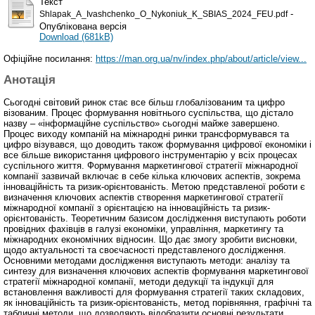
Текст
-
Shlapak_A_Ivashchenko_O_Nykoniuk_K_SBIAS_2024_FEU.pdf
Опублікована версія
Download (681kB)
Офіційне посилання:
https://man.org.ua/nv/index.php/about/article/view...
Анотація
Сьогодні світовий ринок стає все більш глобалізованим та цифро
візованим. Процес формування новітнього суспільства, що дістало
назву – «інформаційне суспільство» сьогодні майже завершено.
Процес виходу компаній на міжнародні ринки трансформувався та
цифро візувався, що доводить також формування цифрової економіки і
все більше використання цифрового інструментарію у всіх процесах
суспільного життя. Формування маркетингової стратегії міжнародної
компанії зазвичай включає в себе кілька ключових аспектів, зокрема
інноваційність та ризик-орієнтованість. Метою представленої роботи є
визначення ключових аспектів створення маркетингової стратегії
міжнародної компанії з орієнтацією на інноваційність та ризик-
орієнтованість. Теоретичним базисом дослідження виступають роботи
провідних фахівців в галузі економіки, управління, маркетингу та
міжнародних економічних відносин. Що дає змогу зробити висновки,
щодо актуальності та своєчасності представленого дослідження.
Основними методами дослідження виступають методи: аналізу та
синтезу для визначення ключових аспектів формування маркетингової
стратегії міжнародної компанії, методи дедукції та індукції для
встановлення важливості для формування стратегії таких складових,
як інноваційність та ризик-орієнтованість, метод порівняння, графічні та
табличні методи, що дозволяють відобразити основні результати