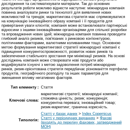
дослідження та систематизувати матеріали. Так до основних
результатів роботи можливо віднести наступне: міжнародна компанія
повинна аналізувати ринки та технології для виявлення нових
можливостей та трендів; маркетингова стратегія має спрямовуватися
на комунікацію інноваційного образу компанії і її продуктів для
привертання уваги клієнтів; компанія може встановлювати партнерські
відносини з іншими інноваційними організаціями для спільної розробки
та впровадження нових ідей; міжнародна компанія повинна проводити
глибокий аналіз ризиків, пов'язаних з ринковою кон'юнктурою,
політичними факторами, валютними коливаннями тощо. Основною
метою формування маркетингової стратегії міжнародної компанії є
підвищення конкурентоспроможності, розвиток нових ринків та
забезпечення стабільного зростання при мінімізації ризиків. На основі
досліджень компанія може створювати нові продукти або
модифікувати існуючі з метою задоволення потреб міжнародних
ринків, ризик-орієнтована стратегія передбачає різноманіття портфелю
продуктів, географічного розподілу та інших параметрів для
зменшення впливу негативних факторів.
Тип елементу :
Стаття
маркетингові стратегії; міжнародні компанії;
споживча цінність; ризик; конкуренція;
Ключові слова:
конкурентна перевага; інноваційний товар;
ризик-маркетинг; гранична корисність.
Статті у базах даних
>
Index Copernicus
Статті у періодичних виданнях
>
Фахові
Типологія:
(входять до переліку фахових, затверджений
МОН)