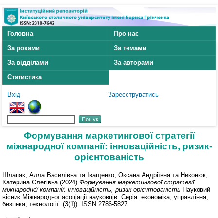
Головна
Про нас
За роками
За темами
За відділами
За авторами
Статистика
Вхід
Зареєструватись
Формування маркетингової стратегії
міжнародної компанії: інноваційність, ризик-
орієнтованість
Шлапак, Алла Василівна
та
Іващенко, Оксана Андріївна
та
Никонюк,
Катерина Олегівна
(2024)
Формування маркетингової стратегії
міжнародної компанії: інноваційність, ризик-орієнтованість
Науковий
вісник Міжнародної асоціації науковців. Серія: економіка, управління,
безпека, технології. (3(1)). ISSN 2786-5827