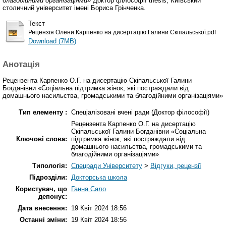
благодійними організаціями»
Доктор філософії thesis, Київський
столичний університет імені Бориса Грінченка.
Текст
Рецензія Олени Карпенко на дисертацію Галини Скіпальської.pdf
Download (7MB)
Анотація
Рецензента Карпенко О.Г. на дисертацію Скіпальської Галини
Богданівни «Соціальна підтримка жінок, які постраждали від
домашнього насильства, громадськими та благодійними організаціями»
Тип елементу :
Спеціалізовані вчені ради (Доктор філософії)
Рецензента Карпенко О.Г. на дисертацію
Скіпальської Галини Богданівни «Соціальна
Ключові слова:
підтримка жінок, які постраждали від
домашнього насильства, громадськими та
благодійними організаціями»
Типологія:
Спецради Університету
>
Відгуки, рецензії
Підрозділи:
Докторська школа
Користувач, що
Ганна Сало
депонує:
Дата внесення:
19 Квіт 2024 18:56
Останні зміни:
19 Квіт 2024 18:56