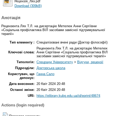
Рецензія_Лях.pdf
Download (309kB)
Анотація
Рецензента Лях Т.Л. на дисертацію Метелюк Анни Сергіївни
«Соціальна профілактика ВІЛ засобами замісної підтримувальної
терапії»
Тип елементу :
Спеціалізовані вчені ради (Доктор філософії)
Рецензента Лях Т.Л. на дисертацію Метелюк
Ключові слова:
Анни Сергіївни «Соціальна профілактика ВІЛ
засобами замісної підтримувальної терапії»
Типологія:
Спецради Університету
>
Відгуки, рецензії
Підрозділи:
Докторська школа
Користувач, що
Ганна Сало
депонує:
Дата внесення:
20 Квіт 2024 20:48
Останні зміни:
20 Квіт 2024 20:48
URI:
https://elibrary.kubg.edu.ua/id/eprint/48674
Actions (login required)