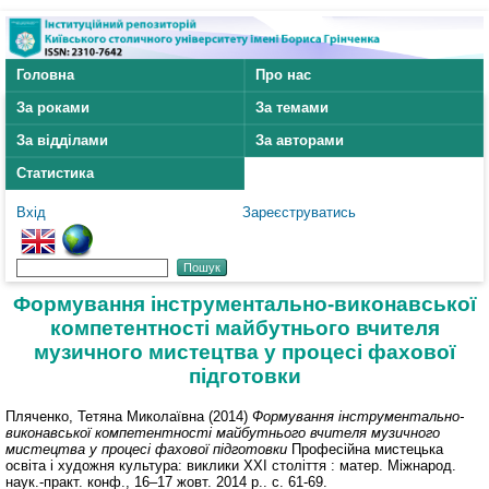
Головна
Про нас
За роками
За темами
За відділами
За авторами
Статистика
Вхід
Зареєструватись
Формування інструментально-виконавської
компетентності майбутнього вчителя
музичного мистецтва у процесі фахової
підготовки
Пляченко, Тетяна Миколаївна
(2014)
Формування інструментально-
виконавської компетентності майбутнього вчителя музичного
мистецтва у процесі фахової підготовки
Професійна мистецька
освіта і художня культура: виклики ХХІ століття : матер. Міжнарод.
наук.-практ. конф., 16–17 жовт. 2014 р.. с. 61-69.