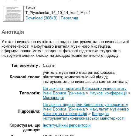
Текст
T_Plyachenko_16_10_14_konf_IM.pdf
Download (308kB)
|
Перегляд
Анотація
У статті визначено сутність і складові інструментально-виконавської
компетентності майбутнього вчителя музичного мистецтва,
сформульовано мету і завдання фахової підготовки студентів в
інструментальних класах на засадах компетентнісного підходу.
Тип елементу :
Стаття
учитель музичного мистецтва; фахова
Ключові слова:
підготовка; компетентнісний підхід;
інструментально-виконавська компетентність;
Це архівна тематика Київського університету
Типологія:
імені Бориса Грінченка
>
Наукові конференції
>
Міжнародні
Це архівні підрозділи Київського університету
імені Бориса Грінченка
>
Факультет музичного
Підрозділи:
мистецтва і хореографії
>
Кафедра
інструментально-виконавської майстерності
Користувач, що
Інституційний репозиторій
депонує: