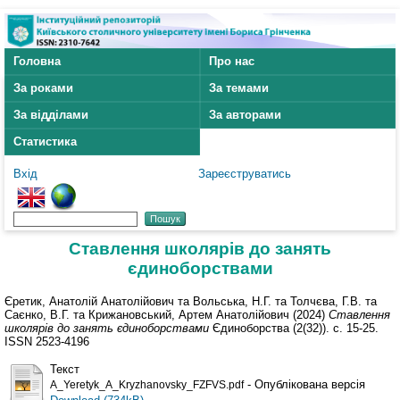
Головна
Про нас
За роками
За темами
За відділами
За авторами
Статистика
Вхід
Зареєструватись
Ставлення школярів до занять
єдиноборствами
Єретик, Анатолій Анатолійович
та
Вольська, Н.Г.
та
Толчєва, Г.В.
та
Саєнко, В.Г.
та
Крижановський, Артем Анатолійович
(2024)
Ставлення
школярів до занять єдиноборствами
Єдиноборства (2(32)). с. 15-25.
ISSN 2523-4196
Текст
- Опублікована версія
A_Yeretyk_A_Kryzhanovsky_FZFVS.pdf