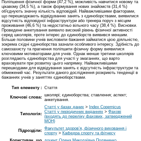
Поліпшення фізичної форми (47,2 %), можливість навчитися новому та
цікавому (34,5 %), а також формування нових знайомств (31,4 %)
об'єднують значну кількість відповідей. Найважливішими факторами,
що перешкоджають відвідуванню занять з єдиноборствами, виявилися
відсутність відповідної інфраструктури або тренера поруч з місцем
проживання (46,6 %) та недостатньо вільного часу (38,4 %). Висновки.
Проведене анкетування виявило високий рівень фізичної активності
серед школярів, проте інтерес до єдиноборств виявився меншим.
Більше половини учнів висловили бажання займатися цією діяльністю,
зокрема східні єдиноборства зазнали особливого інтересу. Здібність до
самозахисту та прагнення поліпшити фізичну форму виявилися
ключовими мотиваторами для учнів. Однак менше третини школярів
розглядають єдиноборства для участі у змаганнях, що варто
враховувати при розвитку цього напрямку. Найважливішими
перешкодами для відвідування занять є відсутність інфраструктури та
обмежений час. Результати даного дослідження розкриють тенденції в
бажаннях учнів у заняттях єдиноборствами.
Тип елементу :
Стаття
школярі; єдиноборства; ставлення; аспект;
Ключові слова:
анкетування.
Статті у базах даних
>
Index Copernicus
Статті у періодичних виданнях
>
Фахові
Типологія:
(входять до переліку фахових, затверджений
МОН)
Факультет здоров’я, фізичного виховання і
Підрозділи:
спорту
>
Кафедра спорту та фітнесу
Користувач, що
доцент Олена Миколаївна Поляничко