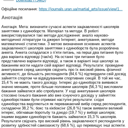
Download (734kB)
Офіційне посилання:
https://journals.uran.ua/martial_arts/issue/view/1...
Анотація
Анотація. Мета: визначити сучасні аспекти зацікавленості школярів
заняттями з єдиноборств. Матеріал та методи. В роботі
використовувалися такі методи дослідження: аналіз науково-
методичної літератури та джерел Інтернет, анкетування, методи
математичної статистики. З метою визначення основних аспектів
зацікавленості школярів заняттями з єдиноборств була розроблена
анкета. Анкета складалася з п’яти питань, на перші два питання було
два варіанта відповіді (так/ні). На останні три питання було
представлено варіанти відповіді, а також в варіанті інші школярі за
бажанням могли надати свій варіант відповіді. Результати: проведене
анкетування серед школярів свідчить про їх високий рівень фізичної
активності, де більшість респондентів (84,6 %) підтвердили свій досвід
зайняття спортом чи відвідуванням спортивних секцій. В той же час,
15,4 % не мають такого досвіду. Інтерес до єдиноборств виявився
значно меншим, проте більше половини школярів (56,3 %) висловили
бажання займатися або спробувати. У ході анкетування школярів
стосовно їхнього бажання або вже існуючого досвіду у зайняттях
єдиноборствами були отримані наступні результати: східні
єдиноборства виділяються як переважаючий вибір серед респондентів,
складаючи 38,2 %; бокс та кікбоксінг (26,8 %) також виявили великий
інтерес, обігнавши боротьбу та дзюдо (19,7 %) у виборі школярів;
іншими видами єдиноборств бажають займатися 15,3 % школярів.
Результати свідчать про високий рівень зацікавленості респондентів у
розвитку здібностей самозахисту (68,6 %), що перевищує інші аспекти.