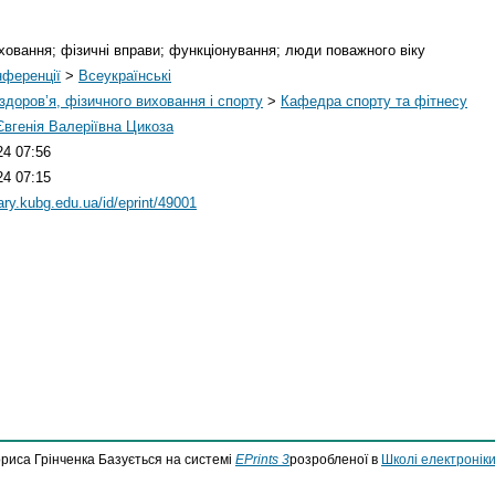
ховання; фізичні вправи; функціонування; люди поважного віку
нференції
>
Всеукраїнські
здоров’я, фізичного виховання і спорту
>
Кафедра спорту та фітнесу
вгенія Валеріївна Цикоза
24 07:56
24 07:15
rary.kubg.edu.ua/id/eprint/49001
ориса Грінченка Базується на системі
EPrints 3
розробленої в
Школі електроніки