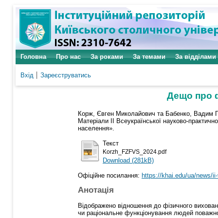
Головна
Про нас
За роками
За темами
За відділами
Вхід
Зареєструватись
Дещо про ф
Корж, Євген Миколайович
та
Бабенко, Вадим 
Матеріали II Всеукраїнської науково-практично
населення».
Текст
Korzh_FZFVS_2024.pdf
Download (281kB)
Офіційне посилання:
https://khai.edu/ua/news/i
Анотація
Відображено відношення до фізичного вихованн
чи раціональне функціонування людей поважно