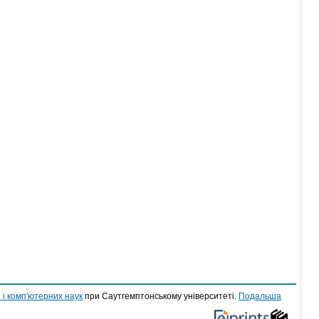
 і комп'ютерних наук
при Саутгемптонському університеті.
Подальша