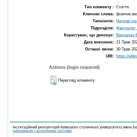
Тип елементу :
Стаття
Ключові слова:
фізичне ви
Типологія:
Наукові ко
Підрозділи:
Факультет 
Користувач, що депонує:
Викладач Є
Дата внесення:
21 Трав 20
Останні зміни:
30 Трав 20
URI:
https://elib
Actions (login required)
Перегляд елементу
Інституційний репозиторій Київського столичного університету імені Б
інформація і розробники системи
.