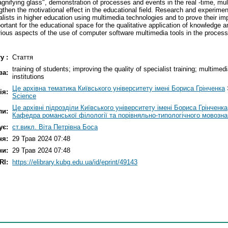
gnifying glass", demonstration of processes and events in the real -time, mul
gthen the motivational effect in the educational field. Research and experimen
pecialists in higher education using multimedia technologies and to prove their
rtant for the educational space for the qualitative application of knowledge an
rious aspects of the use of computer software multimedia tools in the process o
у :
Стаття
training of students; improving the quality of specialist training; multime
ва:
institutions
Це архівна тематика Київського університету імені Бориса Грінченка
ія:
Science
Це архівні підрозділи Київського університету імені Бориса Грінченка
ли:
Кафедра романської філології та порівняльно-типологічного мовозн
ує:
ст.викл. Віта Петрівна Боса
ня:
29 Трав 2024 07:48
ни:
29 Трав 2024 07:48
RI:
https://elibrary.kubg.edu.ua/id/eprint/49143