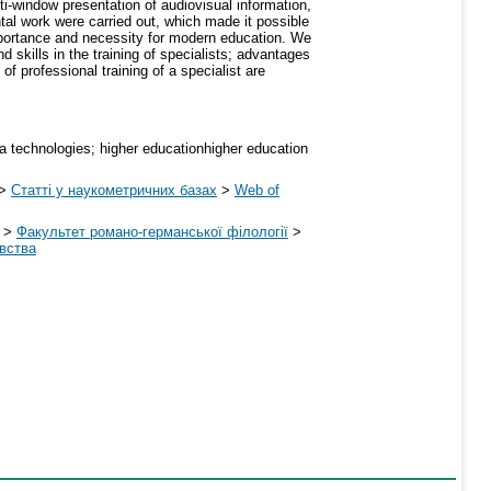
ti-window presentation of audiovisual information,
tal work were carried out, which made it possible
 importance and necessity for modern education. We
d skills in the training of specialists; advantages
f professional training of a specialist are
dia technologies; higher educationhigher education
>
Статті у наукометричних базах
>
Web of
>
Факультет романо-германської філології
>
авства