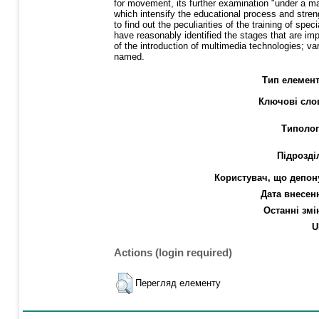
for movement, its further examination "under a ma
which intensify the educational process and stren
to find out the peculiarities of the training of s
have reasonably identified the stages that are impo
of the introduction of multimedia technologies; va
named.
Тип елемент
Ключові сло
Типолог
Підрозді
Користувач, що депон
Дата внесен
Останні змі
U
Actions (login required)
Перегляд елементу