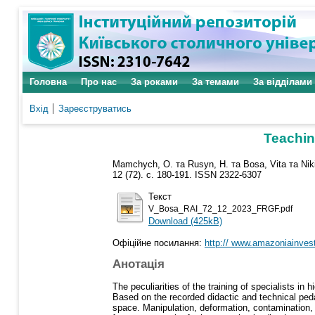
Головна
Про нас
За роками
За темами
За відділами
Вхід
Зареєструватись
Teachin
Mamchych, O.
та
Rusyn, H.
та
Bosa, Vita
та
Nik
12 (72). с. 180-191. ISSN 2322-6307
Текст
V_Bosa_RAI_72_12_2023_FRGF.pdf
Download (425kB)
Офіційне посилання:
http:// www.amazoniainvest
Анотація
The peculiarities of the training of specialists i
Based on the recorded didactic and technical pedag
space. Manipulation, deformation, contamination, t