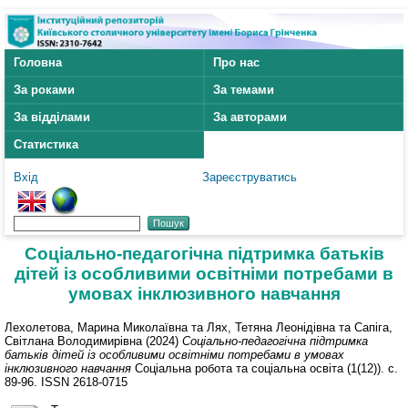
Головна
Про нас
За роками
За темами
За відділами
За авторами
Статистика
Вхід
Зареєструватись
Соціально-педагогічна підтримка батьків
дітей із особливими освітніми потребами в
умовах інклюзивного навчання
Лехолетова, Марина Миколаївна
та
Лях, Тетяна Леонідівна
та
Сапіга,
Світлана Володимирівна
(2024)
Соціально-педагогічна підтримка
батьків дітей із особливими освітніми потребами в умовах
інклюзивного навчання
Соціальна робота та соціальна освіта (1(12)). с.
89-96. ISSN 2618-0715