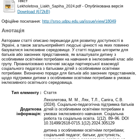
Текст
- Опублікована версія
Lekholetova_Liakh_Sapiha_2024.pdf
Download (672kB)
Офіційне посилання:
http://srso.udpu.edu.ua/issue/view/18049
Анотація
Авторами статті описано перешкоди для розвитку доступності в
Україні, а також загальноприйняті людські цінності на яких повинно
базуватися інклюзивне середовище. У статті подано алгоритм для
батьків або законних представників, як влаштувати дитину з
особливими освітніми потребами на навчання в інклюзивний клас або
групу. Проаналізовано ключові засади партнерської взаємодії
соціального педагога з батьками дітей з особливими освітніми
потребами. Визначено поради для батьків або законних представників,
щодо підтримки дитини з особливими освітніми потребами в умовах
інклюзивного освітнього середовища.
Тип елементу :
Стаття
Лехолетова, М. М., Лях, Т.Л., Сапіга, С.В.
(2024). Соціально-педагогічна підтримка батьків
Додаткова
дітей із особливими освітніми потребами в
інформація:
умовах інклюзивного навчання. Соціальна
робота та соціальна освіта. 1(12). 89–96. DOI
10.31499/2618-0715.1(12).2024.305129
дитина з особливими освітніми потребами;
соціальний педагог; батьки; доступність;