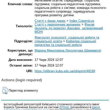
інклюзивне освітнє середовище; соціальна
Ключові слова:
підтримка; соціально-педагогічна підтримка;
соціальна робота з сім’ями; команда психолого-
педагогічного супроводу; індивідуальна
програма розвитку дитини.
Статті у базах даних
>
Index Copernicus
Статті у періодичних виданнях
>
Фахові
Типологія:
(входять до переліку фахових, затверджений
МОН)
Факультет психології, соціальної роботи та
Підрозділи:
спеціальної освіти
>
Кафедра соціальної
педагогіки та соціальної роботи
Користувач, що
Марина Миколаївна Лехолетова (Шеремета)
депонує:
Дата внесення:
17 Черв 2024 12:07
Останні зміни:
17 Черв 2024 12:07
URI:
https://elibrary.kubg.edu.ua/id/eprint/49199
Actions (login required)
Перегляд елементу
Інституційний репозиторій Київського столичного університету імені
Бориса Грінченка Базується на системі
EPrints 3
розробленої в
Школі