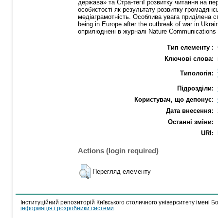
держава» та Стра-тегії розвитку читання на п
особистості як результату розвитку громадянс
медіаграмотність. Особлива увага приділена сп
being in Europe after the outbreak of war in U
оприлюднені в журналі Nature Communications 
Тип елементу :
Ключові слова:
Типологія:
Підрозділи:
Користувач, що депонує:
Дата внесення:
Останні зміни:
URI:
Actions (login required)
Перегляд елементу
Інституційний репозиторій Київського столичного університету імені Б
інформація і розробники системи
.