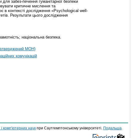
и для забез-печення гуманітарної безпеки
овувати критичне мислення та
є в контексті дослідження «Psychological well-
итетів. Результати цього дослідження
рамотність; національна безпека.
 затверджений МОН)
ційних комунікацій
 і комп'ютерних наук
при Саутгемптонському університеті.
Подальша