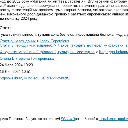
еріод до 2032 року «Читання як життєва стратегія». Впливовими факторам
ької освіти відзначено формування, розвиток та вміння практично застос
ектру екзистенційних проблем гуманітарної безпеки, які авторка висвітлю
kraine», виконаного дослідницькою групою з багатьох європейських універс
на по-чатку 2024 року.
Стаття
гуманістичні цінності; гуманітарна безпека; інформаційна безпека; медіаг
Статті у базах даних
>
Index Copernicus
Статті у періодичних виданнях
>
Фахові (входять до переліку фахових,
Факультет української філології, культури і мистецтва
>
Кафедра інформа
Олена Вікторівна Григоревська
24 Черв 2024 10:23
16 Лип 2024 10:51
https://elibrary.kubg.edu.ua/id/eprint/49281
ориса Грінченка Базується на системі
EPrints 3
розробленої в
Школі електроніки