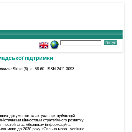
омадської підтримки
тримки
Skhid (6). с. 56-60. ISSN 2411-3093
авних документів та актуальних публікацій
аністичними цінностями стратегічного розвитку
н-ностей стає «безпека» (інформаційна,
нської мови до 2030 року «Сильна мова –успішна