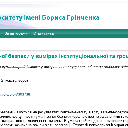
За авторами
Статистика
ної безпеки у вимірах інституціональної та гр
і гуманітарної безпеки у вимірах інституціональної та громадської під
блікована версія
article/view/303738
 безпеки базується на результатах контент-аналізу змісту зага-льнодерж
ачено, що цін-ності гуманітарної безпеки корелюються із загальними гум
толерантністю, людиноцентризмом. В умовах війни однією з ключових ці
їбезпеки зазначена важли-вість реалізації Стратегії популяризації украї