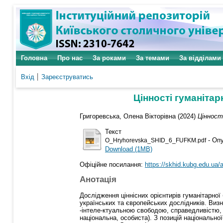
Головна
Про нас
За роками
За темами
За відділами
Вхід
Зареєструватись
Цінності гуманітар
Григоревська, Олена Вікторівна
(2024)
Цінност
Текст
- Опу
O_Hryhorevska_SHID_6_FUFKM.pdf
Download (1MB)
Офіційне посилання:
https://skhid.kubg.edu.ua/
Анотація
Дослідження ціннісних орієнтирів гуманітарної
українських та європейських дослідників. Визн
-інтеле-ктуальною свободою, справедливістю, 
національна, особиста). З позицій національно