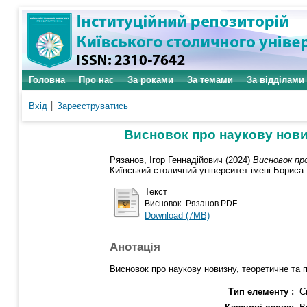
Головна
Про нас
За роками
За темами
За відділами
Вхід
Зареєструватись
Висновок про наукову новиз
Рязанов, Ігор Геннадійович
(2024)
Висновок пр
Київський столичний університет імені Бориса 
Текст
Висновок_Рязанов.PDF
Download (7MB)
Анотація
Висновок про наукову новизну, теоретичне та п
Тип елементу :
С