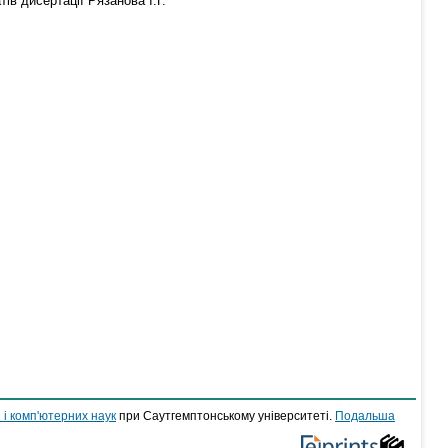
ів дисертації Рязанова І.Г.
 і комп'ютерних наук
при Саутгемптонському університеті.
Подальша