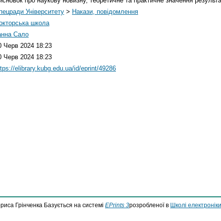
исновок про наукову новизну, теоретичне та практичне значення результат
пецради Університету
>
Накази, повідомлення
окторська школа
анна Сало
0 Черв 2024 18:23
0 Черв 2024 18:23
ttps://elibrary.kubg.edu.ua/id/eprint/49286
ориса Грінченка Базується на системі
EPrints 3
розробленої в
Школі електроніки