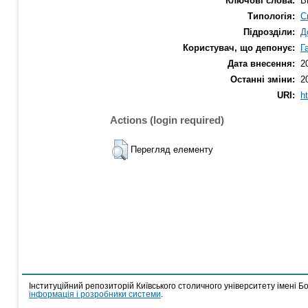
Ключові слова:
В
Типологія:
С
Підрозділи:
Д
Користувач, що депонує:
Г
Дата внесення:
2
Останні зміни:
2
URI:
h
Actions (login required)
Перегляд елементу
Інституційний репозиторій Київського столичного університету імені Б
інформація і розробники системи
.