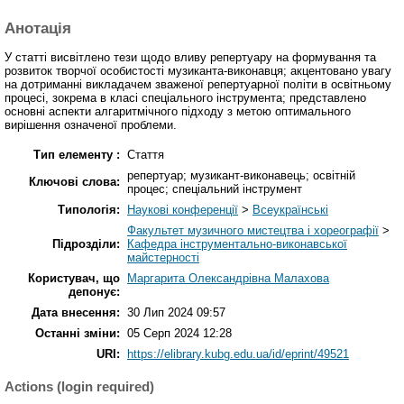
Анотація
У статті висвітлено тези щодо вливу репертуару на формування та
розвиток творчої особистості музиканта-виконавця; акцентовано увагу
на дотриманні викладачем зваженої репертуарної політи в освітньому
процесі, зокрема в класі спеціального інструмента; представлено
основні аспекти алгаритмічного підходу з метою оптимального
вирішення означеної проблеми.
Тип елементу :
Стаття
репертуар; музикант-виконавець; освітній
Ключові слова:
процес; спеціальний інструмент
Типологія:
Наукові конференції
>
Всеукраїнські
Факультет музичного мистецтва і хореографії
>
Підрозділи:
Кафедра інструментально-виконавської
майстерності
Користувач, що
Маргарита Олександрівна Малахова
депонує:
Дата внесення:
30 Лип 2024 09:57
Останні зміни:
05 Серп 2024 12:28
URI:
https://elibrary.kubg.edu.ua/id/eprint/49521
Actions (login required)