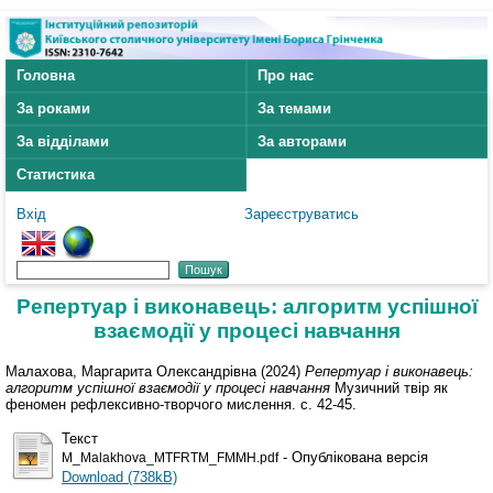
Головна
Про нас
За роками
За темами
За відділами
За авторами
Статистика
Вхід
Зареєструватись
Репертуар і виконавець: алгоритм успішної
взаємодії у процесі навчання
Малахова, Маргарита Олександрівна
(2024)
Репертуар і виконавець:
алгоритм успішної взаємодії у процесі навчання
Музичний твір як
феномен рефлексивно-творчого мислення. с. 42-45.
Текст
- Опублікована версія
M_Malakhova_MTFRTM_FMMH.pdf
Download (738kB)