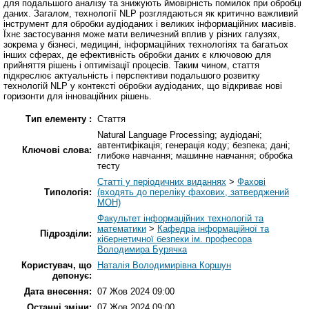
для подальшого аналізу та знижують ймовірність помилок при обробці
даних. Загалом, технології NLP розглядаються як критично важливий
інструмент для обробки аудіоданих і великих інформаційних масивів.
Їхнє застосування може мати величезний вплив у різних галузях,
зокрема у бізнесі, медицині, інформаційних технологіях та багатьох
інших сферах, де ефективність обробки даних є ключовою для
прийняття рішень і оптимізації процесів. Таким чином, стаття
підкреслює актуальність і перспективи подальшого розвитку
технологій NLP у контексті обробки аудіоданих, що відкриває нові
горизонти для інноваційних рішень.
Тип елементу :
Стаття
Natural Language Processing; аудіодані;
автентифікація; генерація коду; безпека; дані;
Ключові слова:
глибоке навчання; машинне навчання; обробка
тесту
Статті у періодичних виданнях
>
Фахові
Типологія:
(входять до переліку фахових, затверджений
МОН)
Факультет інформаційних технологій та
математики
>
Кафедра інформаційної та
Підрозділи:
кібернетичної безпеки ім. професора
Володимира Бурячка
Користувач, що
Наталія Володимирівна Коршун
депонує:
Дата внесення:
07 Жов 2024 09:00
Останні зміни:
07 Жов 2024 09:00