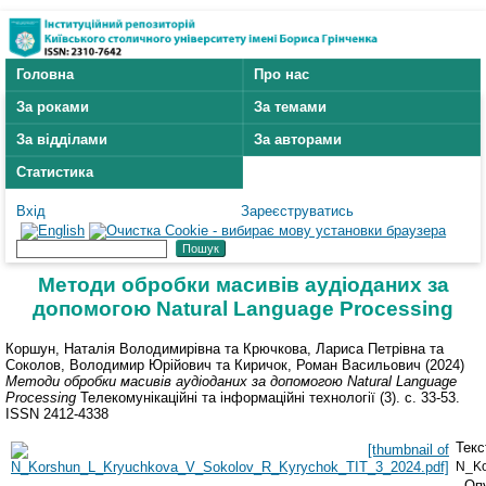
Головна
Про нас
За роками
За темами
За відділами
За авторами
Статистика
Вхід
Зареєструватись
Методи обробки масивів аудіоданих за
допомогою Natural Language Processing
Коршун, Наталія Володимирівна
та
Крючкова, Лариса Петрівна
та
Соколов, Володимир Юрійович
та
Киричок, Роман Васильович
(2024)
Методи обробки масивів аудіоданих за допомогою Natural Language
Processing
Телекомунікаційні та інформаційні технології (3). с. 33-53.
ISSN 2412-4338
Текс
N_Ko
- Оп