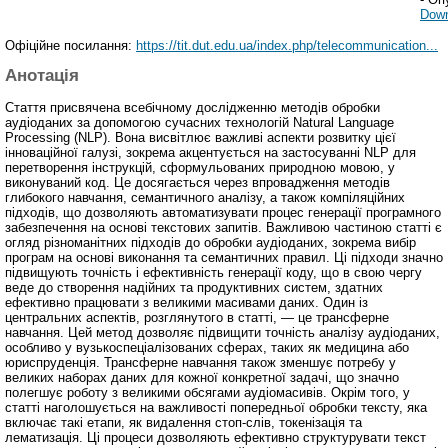
Down
Офіційне посилання:
https://tit.dut.edu.ua/index.php/telecommunication...
Анотація
Стаття присвячена всебічному дослідженню методів обробки
аудіоданих за допомогою сучасних технологій Natural Language
Processing (NLP). Вона висвітлює важливі аспекти розвитку цієї
інноваційної галузі, зокрема акцентується на застосуванні NLP для
перетворення інструкцій, сформульованих природною мовою, у
виконуваний код. Це досягається через впровадження методів
глибокого навчання, семантичного аналізу, а також компіляційних
підходів, що дозволяють автоматизувати процес генерації програмного
забезпечення на основі текстових запитів. Важливою частиною статті є
огляд різноманітних підходів до обробки аудіоданих, зокрема вибір
програм на основі виконання та семантичних правил. Ці підходи значно
підвищують точність і ефективність генерації коду, що в свою чергу
веде до створення надійних та продуктивних систем, здатних
ефективно працювати з великими масивами даних. Один із
центральних аспектів, розглянутого в статті, — це трансферне
навчання. Цей метод дозволяє підвищити точність аналізу аудіоданих,
особливо у вузькоспеціалізованих сферах, таких як медицина або
юриспруденція. Трансферне навчання також зменшує потребу у
великих наборах даних для кожної конкретної задачі, що значно
полегшує роботу з великими обсягами аудіомасивів. Окрім того, у
статті наголошується на важливості попередньої обробки тексту, яка
включає такі етапи, як видалення стоп-слів, токенізація та
лематизація. Ці процеси дозволяють ефективно структурувати текст