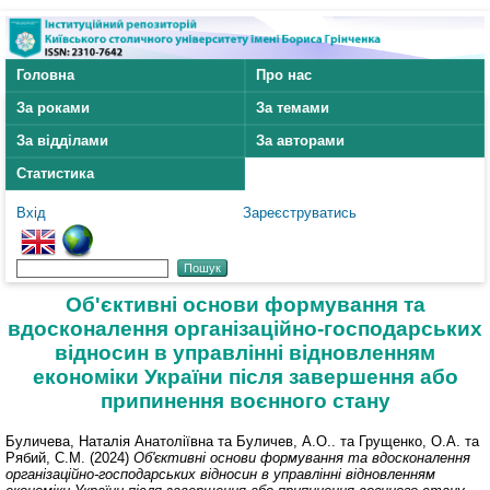
Головна
Про нас
За роками
За темами
За відділами
За авторами
Статистика
Вхід
Зареєструватись
Об'єктивні основи формування та
вдосконалення організаційно-господарських
відносин в управлінні відновленням
економіки України після завершення або
припинення воєнного стану
Буличева, Наталія Анатоліївна
та
Буличев, А.О..
та
Грущенко, О.А.
та
Рябий, С.М.
(2024)
Об'єктивні основи формування та вдосконалення
організаційно-господарських відносин в управлінні відновленням