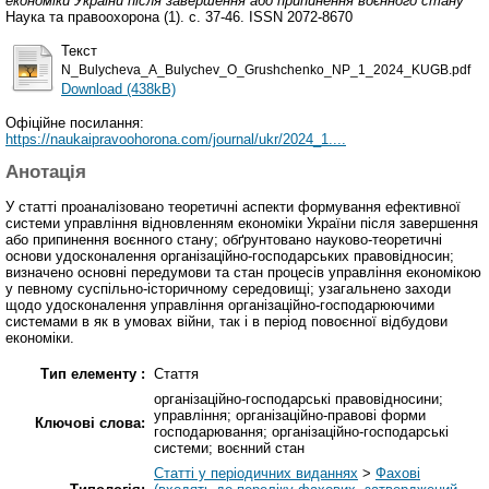
економіки України після завершення або припинення воєнного стану
Наука та правоохорона (1). с. 37-46. ISSN 2072-8670
Текст
N_Bulycheva_A_Bulychev_O_Grushchenko_NP_1_2024_KUGB.pdf
Download (438kB)
Офіційне посилання:
https://naukaipravoohorona.com/journal/ukr/2024_1....
Анотація
У статті проаналізовано теоретичні аспекти формування ефективної
системи управління відновленням економіки України після завершення
або припинення воєнного стану; обґрунтовано науково-теоретичні
основи удосконалення організаційно-господарських правовідносин;
визначено основні передумови та стан процесів управління економікою
у певному суспільно-історичному середовищі; узагальнено заходи
щодо удосконалення управління організаційно-господарюючими
системами в як в умовах війни, так і в період повоєнної відбудови
економіки.
Тип елементу :
Стаття
організаційно-господарські правовідносини;
управління; організаційно-правові форми
Ключові слова:
господарювання; організаційно-господарські
системи; воєнний стан
Статті у періодичних виданнях
>
Фахові