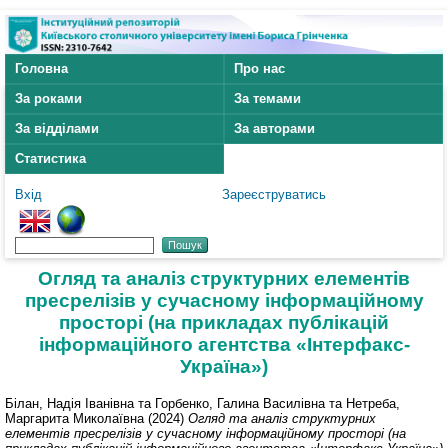
Головна
Про нас
За роками
За темами
За відділами
За авторами
Статистика
Вхід
Зареєструватись
Огляд та аналіз структурних елементів
пресрелізів у сучасному інформаційному
просторі (на прикладах публікацій
інформаційного агентства «Інтерфакс-
Україна»)
Білан, Надія Іванівна
та
Горбенко, Галина Василівна
та
Нетреба,
Маргарита Миколаївна
(2024)
Огляд та аналіз структурних
елементів пресрелізів у сучасному інформаційному просторі (на