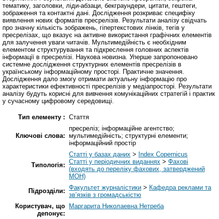
тематику, заголовки, ліди-абзаци, бекграундери, цитати, гештеги,
зображення та контактні дані. Дослідження розкриває специфіку
виявлення нових форматів пресрелізів. Результати аналізу свідчать
про значну кількість зображень, гіпертекстових лінків, тегів у
пресрелізах, що вказує на активне використання графічних елементів
для залучення уваги читачів. Мультимедійність є необхідним
елементом структурування та підкреслення головних аспектів
інформації в пресрелізі. Наукова новизна. Уперше запропоновано
системне дослідження структурних елементів пресрелізів в
українському інформаційному просторі. Практичне значення.
Дослідження дало змогу отримати актуальну інформацію про
характеристики ефективності пресрелізів у медіапросторі. Результати
аналізу будуть корисні для вивчення комунікаційних стратегій і практик
у сучасному цифровому середовищі.
Тип елементу :
Стаття
пресреліз; інформаційне агентство;
Ключові слова:
мультимедійність; структурні елементи;
інформаційний простір
Статті у базах даних
>
Index Copernicus
Статті у періодичних виданнях
>
Фахові
Типологія:
(входять до переліку фахових, затверджений
МОН)
Факультет журналістики
>
Кафедра реклами та
Підрозділи:
зв’язків з громадськістю
Користувач, що
Маргарита Николаевна Нетреба
депонує: