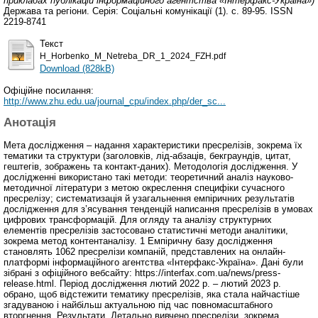
прикладах публікацій інформаційного агентства «Інтерфакс-Україна»)
Держава та регіони. Серія: Соціальні комунікації (1). с. 89-95. ISSN
2219-8741
Текст
H_Horbenko_M_Netreba_DR_1_2024_FZH.pdf
Download (828kB)
Офіційне посилання:
http://www.zhu.edu.ua/journal_cpu/index.php/der_sc...
Анотація
Мета дослідження – надання характеристики пресрелізів, зокрема їх
тематики та структури (заголовків, лід-абзаців, бекграундів, цитат,
гештегів, зображень та контакт-даних). Методологія дослідження. У
дослідженні використано такі методи: теоретичний аналіз науково-
методичної літератури з метою окреслення специфіки сучасного
пресрелізу; систематизація й узагальнення емпіричних результатів
дослідження для з’ясування тенденцій написання пресрелізів в умовах
цифрових трансформацій. Для огляду та аналізу структурних
елементів пресрелізів застосовано статистичні методи аналітики,
зокрема метод контентаналізу. 1 Емпіричну базу дослідження
становлять 1062 пресрелізи компаній, представлених на онлайн-
платформі інформаційного агентства «Інтерфакс-Україна». Дані були
зібрані з офіційного вебсайту: https://interfax.com.ua/news/press-
release.html. Період дослідження лютий 2022 р. – лютий 2023 р.
обрано, щоб відстежити тематику пресрелізів, яка стала найчастіше
згадуваною і найбільш актуальною під час повномасштабного
вторгнення. Результати. Детально вивчено пресрелізи, зокрема