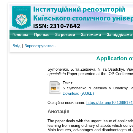
Головна
Про нас
За роками
За темами
За відділами
Вхід
Зареєструватись
Application o
Symonenko, S.
та
Zaitseva, N.
та
Osadchyi, Via
specialists
Paper presented at the IOP Conference
Текст
S_Symonenko_N_Zaitseva_V_Osadchyi_
Download (903kB)
Офіційне посилання:
https://doi.org/10.1088/17
Анотація
The paper deals with the urgent issue of applicati
learning from using ordinary chatbots which conv
Main features, advantages and disadvantages of ce