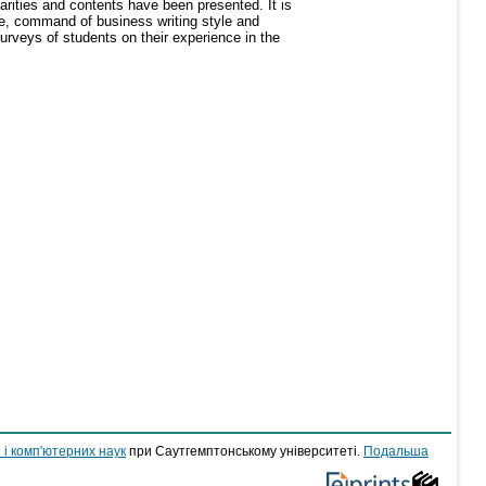
arities and contents have been presented. It is
ge, command of business writing style and
rveys of students on their experience in the
 і комп'ютерних наук
при Саутгемптонському університеті.
Подальша