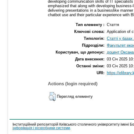
developing communication skills of IT specialists 
emphasized that along with developing business-li
delivering presentations in a businesslike manne
chatbot use and their particular experience with 
Тип елементу :
Стаття
Ключові слова:
Application of 
Типологія:
Статті у базах
Підрозділи:
Факультет екон
Користувач, що депонує:
доцент Оксана
Дата внесення:
03 Січ 2025 10
Останні зміни:
03 Січ 2025 10
URI:
https://elibrary
Actions (login required)
Перегляд елементу
Інституційний репозиторій Київського столичного університету імені Б
інформація і розробники системи
.