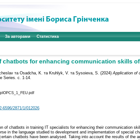
За авторами
Статистика
f chatbots for enhancing communication skills of 
cheslav
та
Osadcha, K.
та
Kruhlyk, V.
та
Sysoieva, S.
(2024)
Application of
 Series. с. 1-14.
PpIOPCS_1_FEU.pdf
42-6596/2871/1/012026
on of chatbots in training IT specialists for enhancing their communication ski
erse in the language studied to development and implementation of special ch
rtain chatbots have been analysed. Taking into account the results of the an