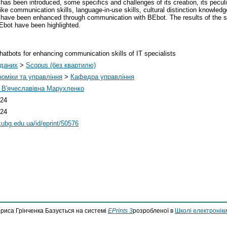
has been introduced, some specifics and challenges of its creation, its peculi
ke communication skills, language-in-use skills, cultural distinction knowled
r have been enhanced through communication with BEbot. The results of the su
BEbot have been highlighted.
chatbots for enhancing communication skills of IT specialists
 даних
>
Scopus (без квартилю)
оміки та управління
>
Кафедра управління
 В'ячеславівна Марухленко
:24
:24
.kubg.edu.ua/id/eprint/50576
ориса Грінченка Базується на системі
EPrints 3
розробленої в
Школі електроніки