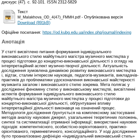
дискурс (47). с. 92-101. ISSN 2312-5829
Текст
- Опублікована версія
M_Malakhova_OD_4(47)_FMMH.pdf
Download (891kB)
Офіційне посилання:
https://od.kubg.edu.ua/index.php/journal/indexing
Анотація
У статті висвітлено питання формування індивідуального
виконавського стилю майбутнього магістра музичного мистецтва у
процесі підготовки до концертно-виконавської діяльності з огляду на
інтерпретаційний аспект музично-творчої діяльності. Актуальність
дослідження зумовлена динамікою розвитку виконавського мистецтва
і, відтак, сталим інтересом науковців, педагогів-музикантів, викладачів-
практиків до проблематики удосконалення виконавської майстерності
музиканта загалом і виконавського стилю зокрема. Мета полягає у
дослідженні феномену стилю у виконавському мистецтві, висвітленні
аспектів формування індивідуального виконавського стилю
майбутнього магістра музичного мистецтва у процесі підготовки до
концертно-виконавської діяльності, обґрунтуванні впливу
інтерпретаційної діяльності виконавця на означений процес.
Методологія дослідження ґрунтується на комплексному застосуванні
методів аналізу наукових джерел, узагальненні теоретичних положень,
синтезі та систематизації отриманої інформації; використанні наукових
підходів: компетентнісного, особистісно-зорієнтованого, практико-
орієнтованого, герменевтичного, консолідаційного. У ході дослідження
було проаналізовано дефініцію «індивідуальний виконавський стиль»