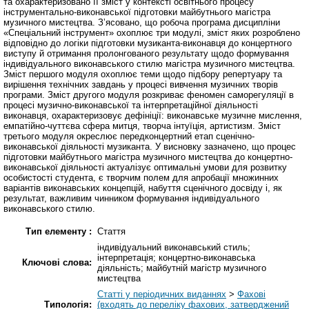
та охарактеризовано її зміст у контексті освітнього процесу
інструментально-виконавської підготовки майбутнього магістра
музичного мистецтва. Зʼясовано, що робоча програма дисципліни
«Спеціальний інструмент» охоплює три модулі, зміст яких розроблено
відповідно до логіки підготовки музиканта-виконавця до концертного
виступу й отримання пролонгованого результату щодо формування
індивідуального виконавського стилю магістра музичного мистецтва.
Зміст першого модуля охоплює теми щодо підбору репертуару та
вирішення технічних завдань у процесі вивчення музичних творів
програми. Зміст другого модуля розкриває феномен саморегуляції в
процесі музично-виконавської та інтерпретаційної діяльності
виконавця, охарактеризовує дефініції: виконавське музичне мислення,
емпатійно-чуттєва сфера митця, творча інтуїція, артистизм. Зміст
третього модуля окреслює передконцертний етап сценічно-
виконавської діяльності музиканта. У висновку зазначено, що процес
підготовки майбутнього магістра музичного мистецтва до концертно-
виконавської діяльності актуалізує оптимальні умови для розвитку
особистості студента, є творчим полем для апробації множинних
варіантів виконавських концепцій, набуття сценічного досвіду і, як
результат, важливим чинником формування індивідуального
виконавського стилю.
Тип елементу :
Стаття
індивідуальний виконавський стиль;
інтерпретація; концертно-виконавська
Ключові слова:
діяльність; майбутній магістр музичного
мистецтва
Статті у періодичних виданнях
>
Фахові
Типологія:
(входять до переліку фахових, затверджений