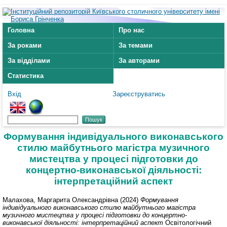
Головна
Про нас
За роками
За темами
За відділами
За авторами
Статистика
Вхід
Зареєструватись
Формування індивідуального виконавського
стилю майбутнього магістра музичного
мистецтва у процесі підготовки до
концертно-виконавської діяльності:
інтерпретаційний аспект
Малахова, Маргарита Олександрівна
(2024)
Формування
індивідуального виконавського стилю майбутнього магістра
музичного мистецтва у процесі підготовки до концертно-
виконавської діяльності: інтерпретаційний аспект
Освітологічний