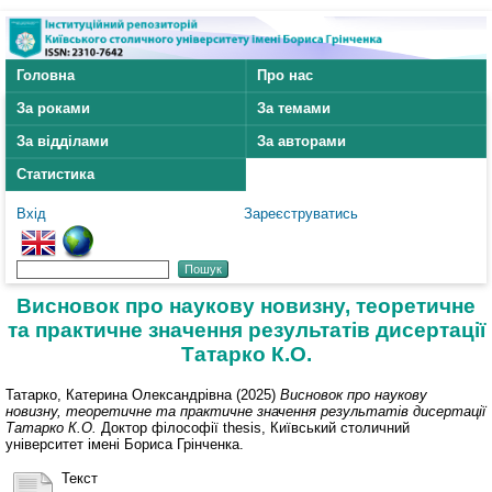
Головна
Про нас
За роками
За темами
За відділами
За авторами
Статистика
Вхід
Зареєструватись
Висновок про наукову новизну, теоретичне
та практичне значення результатів дисертації
Татарко К.О.
Татарко, Катерина Олександрівна
(2025)
Висновок про наукову
новизну, теоретичне та практичне значення результатів дисертації
Татарко К.О.
Доктор філософії thesis, Київський столичний
університет імені Бориса Грінченка.
Текст