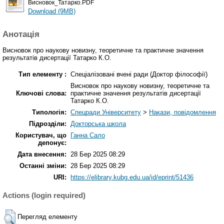
Висновок_Татарко.PDF
Download (9MB)
Анотація
Висновок про наукову новизну, теоретичне та практичне значення
результатів дисертації Татарко К.О.
Тип елементу :
Спеціалізовані вчені ради (Доктор філософії)
Висновок про наукову новизну, теоретичне та
Ключові слова:
практичне значення результатів дисертації
Татарко К.О.
Типологія:
Спецради Університету
>
Накази, повідомлення
Підрозділи:
Докторська школа
Користувач, що
Ганна Сало
депонує:
Дата внесення:
28 Бер 2025 08:29
Останні зміни:
28 Бер 2025 08:29
URI:
https://elibrary.kubg.edu.ua/id/eprint/51436
Actions (login required)
Перегляд елементу