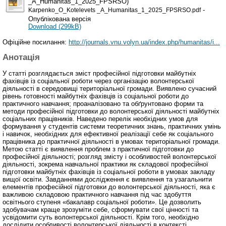
_A_Humanitas_1_2025_FPSRSO)
-
Karpenko_O_Kotelevets _A_Humanitas_1_2025_FPSRSO.pdf
Опублікована версія
Download (299kB)
Офіційне посилання:
http://journals.vnu.volyn.ua/index.php/humanitas/i...
Анотація
У статті розглядається зміст професійної підготовки майбутніх
фахівців із соціальної роботи через організацію волонтерської
діяльності в середовищі територіальної громади. Виявлено сучасний
рівень готовності майбутніх фахівців із соціальної роботи до
практичного навчання; проаналізовано та обґрунтовано форми та
методи професійної підготовки до волонтерської діяльності майбутніх
соціальних працівників. Наведено перелік необхідних умов для
формування у студентів системи теоретичних знань, практичних умінь
і навичок, необхідних для ефективної реалізації себе як соціального
працівника до практичної діяльності в умовах територіальної громади.
Метою статті є виявлення проблем з практичної підготовки до
професійної діяльності; розгляд змісту і особливостей волонтерської
діяльності, зокрема навчальної практики як складової професійної
підготовки майбутніх фахівців із соціальної роботи в умовах закладу
вищої освіти. Завданнями дослідження є виявлення та узагальнити
елементів професійної підготовки до волонтерської діяльності, яка є
важливою складовою практичного навчання під час здобуття
освітнього ступеня «бакалавр соціальної роботи». Це дозволить
здобувачам краще зрозуміти себе, сформувати свої цінності та
усвідомити суть волонтерської діяльності. Крім того, необхідно
дослідити особливості волонтерської діяльності в контексті