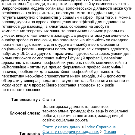
територіальної громади, з акцентом на професійну самовизначеність.
Запропонована модель організації волонтерської діяльності може бути
реалізована в університетах, на факультетах та відділеннях, які
готують майбутніх спеціалістів у соціальній сфері. Крім того, її можна
впроваджувати на курсах підвищення кваліфікації для підвищення
готовності до взаємодії з клієнтами, основаної на здобутті
комплексних теоретичних знань та практичних навичок у реальних
умовах вищого навчального закладу. За результатами узагальненого
аналізу зроблено висновки, що волонтерська діяльність як складова
практичної підготовки, є для студента – майбутнього фахівця із
соціальної роботи - широким полем перевірки всіх творчих здобутків,
набутих у ЗВО, а з другого - практична підготовка створює умови для
більш глибокого осмислення змісту і функцій професії, перевіряє
адекватність власних професійних уявлень і своїх можливостей, та
найголовніше - оптимізує процес формування професійних умінь і
навичок, необхідних для самостійної професійної діяльності. На
перспективу необхідно спроектувати низку заходів, які б допомогли
об’єднати у співпраці педагогів і студентів та забезпечити останнім всі
можливості для професійного зростання впродовж всіх років
практичного навчання.
Тип елементу :
Стаття
Волонтерська діяльність; волонтер;
територіальна громада; фахівець із соціальної
Ключові слова:
роботи; практична підготовка; заклад вищої
освіти; соціальна робота
Статті у базах даних
>
Index Copernicus
Статті у періодичних виданнях
>
Фахові
Типологія: