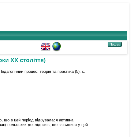
оки ХХ століття)
едагогічний процес: теорія та практика (5). с.
но, що в цей період відбувалася активна
раці польських дослідників, що з’явилися у цей