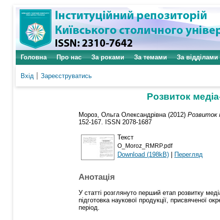
Головна
Про нас
За роками
За темами
За відділами
Вхід
Зареєструватись
Розвиток медіа-
Мороз, Ольга Олександрівна
(2012)
Розвиток м
152-167. ISSN 2078-1687
Текст
O_Moroz_RMRP.pdf
Download (198kB)
|
Перегляд
Анотація
У статті розглянуто перший етап розвитку медіа
підготовка наукової продукції, присвяченої ок
період.