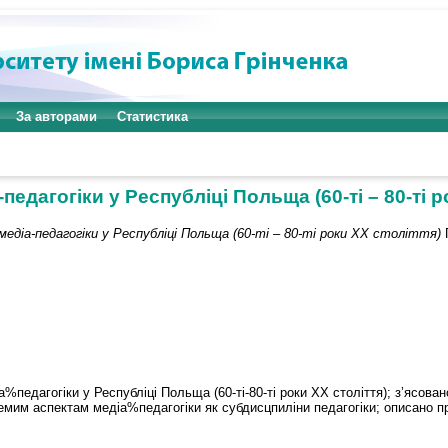
За авторами
Статистика
педагогіки у Республіці Польща (60-ті – 80-ті р
едіа-педагогіки у Республіці Польща (60-ті – 80-ті роки ХХ століття)
П
%педагогіки у Республіці Польща (60-ті-80-ті роки ХХ століття); з’ясова
ремим аспектам медіа%педагогіки як субдисцпиліни педагогіки; описано п