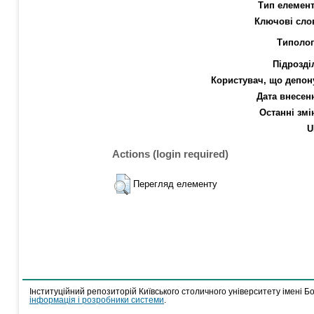
Тип елемент
Ключові сло
Типолог
Підрозді
Користувач, що депон
Дата внесен
Останні змі
U
Actions (login required)
Перегляд елементу
Інституційний репозиторій Київського столичного університету імені Б
інформація і розробники системи
.