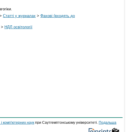
гогіки.
>
Статті у журналах
>
Фахові (входять до
>
НДЛ освітології
 і комп'ютерних наук
при Саутгемптонському університеті.
Подальша