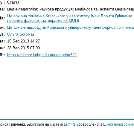
у :
Стаття
ва:
медіа-педагогіка; наукова продукція; медіа-освіта; аспекти медіа-педа
Це архівна тематика Київського університету імені Бориса Грінченка
ія:
переліку фахових, затверджений МОН)
ли:
Це архівні підрозділи Київського університету імені Бориса Грінченка
ує:
Ольга Богомаз
ня:
15 Бер 2013 14:27
ни:
28 Вер 2015 07:00
RI:
https://elibrary.kubg.edu.ua/id/eprint/522
ориса Грінченка Базується на системі
EPrints 3
розробленої в
Школі електроніки