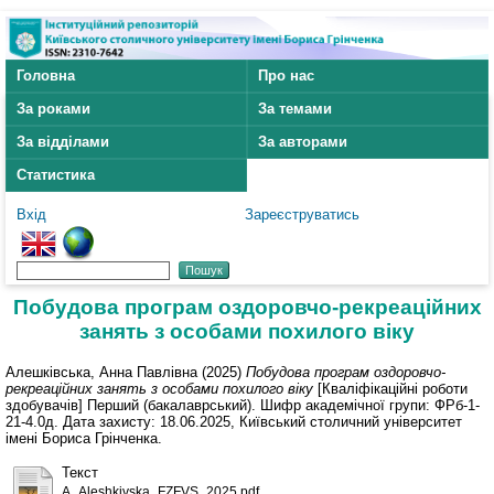
Головна
Про нас
За роками
За темами
За відділами
За авторами
Статистика
Вхід
Зареєструватись
Побудова програм оздоровчо-рекреаційних
занять з особами похилого віку
Алешківська, Анна Павлівна
(2025)
Побудова програм оздоровчо-
рекреаційних занять з особами похилого віку
[Кваліфікаційні роботи
здобувачів] Перший (бакалаврський). Шифр академічної групи: ФРб-1-
21-4.0д. Дата захисту: 18.06.2025, Київський столичний університет
імені Бориса Грінченка.
Текст
A_Aleshkivska_FZFVS_2025.pdf