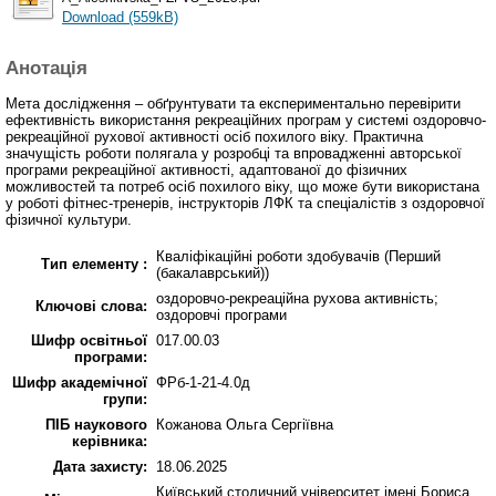
Download (559kB)
Анотація
Мета дослідження – обґрунтувати та експериментально перевірити
ефективність використання рекреаційних програм у системі оздоровчо-
рекреаційної рухової активності осіб похилого віку. Практична
значущість роботи полягала у розробці та впровадженні авторської
програми рекреаційної активності, адаптованої до фізичних
можливостей та потреб осіб похилого віку, що може бути використана
у роботі фітнес-тренерів, інструкторів ЛФК та спеціалістів з оздоровчої
фізичної культури.
Кваліфікаційні роботи здобувачів (Перший
Тип елементу :
(бакалаврський))
оздоровчо-рекреаційна рухова активність;
Ключові слова:
оздоровчі програми
Шифр освітньої
017.00.03
програми:
Шифр академічної
ФРб-1-21-4.0д
групи:
ПІБ наукового
Кожанова Ольга Сергіївна
керівника:
Дата захисту:
18.06.2025
Київський столичний університет імені Бориса