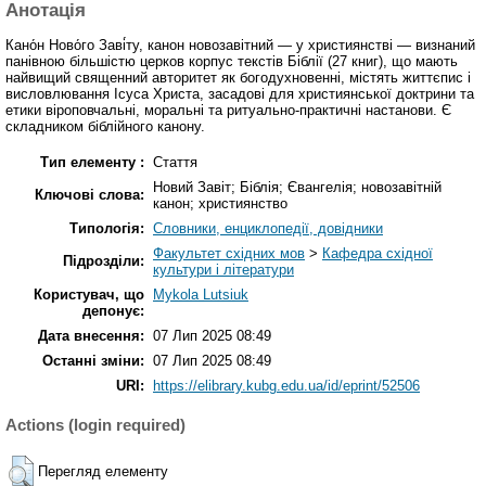
Анотація
Кано́н Ново́го Заві́ту, канон новозавітний — у християнстві — визнаний
панівною більшістю церков корпус текстів Біблії (27 книг), що мають
найвищий священний авторитет як богодухновенні, містять життєпис і
висловлювання Ісуса Христа, засадові для християнської доктрини та
етики віроповчальні, моральні та ритуально-практичні настанови. Є
складником біблійного канону.
Тип елементу :
Стаття
Новий Завіт; Біблія; Євангелія; новозавітній
Ключові слова:
канон; християнство
Типологія:
Словники, енциклопедії, довідники
Факультет східних мов
>
Кафедра східної
Підрозділи:
культури і літератури
Користувач, що
Mykola Lutsiuk
депонує:
Дата внесення:
07 Лип 2025 08:49
Останні зміни:
07 Лип 2025 08:49
URI:
https://elibrary.kubg.edu.ua/id/eprint/52506
Actions (login required)
Перегляд елементу