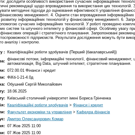
ти: дослідити особливості використання сучасних інформаційних технол
тичні рекомендації щодо впровадження та використання цих технологій. З
зувати методичні підходи до оцінювання ефективності управління фінанс
 фінансовому менеджменті. 4. Оцінити стан впровадження інформаційних 
 розвитку інформаційних технологій у фінансовому менеджменті. 6. Запр
опомогою сучасних інформаційних технологій. У роботі проведено компле
них систем та штучного інтелекту у фінансовій сфері. Особливу увагу п
фінансових операцій і стратегічного планування. Запропоновані рекоменд
тоспроможності підприємств. Результати дослідження можуть бути викор
о аналізу і контролю.
у :
Кваліфікаційні роботи здобувачів (Перший (бакалаврський))
фінансові потоки, інформаційні технології, фінансовий менеджмент
ва:
автоматизація, Big Data, штучний інтелект, стратегічне планування.
ми:
072.00.01 Фінанси і кредит
пи:
ФіКб-1-21-4.0д
ка:
Обушний Сергій Миколайович
ту:
18.06.2025
ту:
Київський столичний університет імені Бориса Грінченка
ія:
Кваліфікаційні роботи здобувачів
>
Фінанси і кредит
ли:
Факультет економіки та управління
>
Кафедра фінансів
ує:
Дмитро Олександрович Комар
ня:
07 Жов 2025 11:00
ни:
07 Жов 2025 11:00