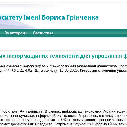
За авторами
Статистика
их інформаційних технологій для управління 
ня сучасних інформаційних технологій для управління фінансовими по
и: ФіКб-1-21-4.0д. Дата захисту: 18.06.2025, Київський столичний універ
, 26 посилань. Актуальність: В умовах цифровізації економіки України еф
користання сучасних інформаційних технологій дозволяє оптимізувати пр
лю грошових ресурсів підприємств. Об'єкт дослідження: процеси управл
едмет дослідження: методи та інструменти сучасних інформаційних техно