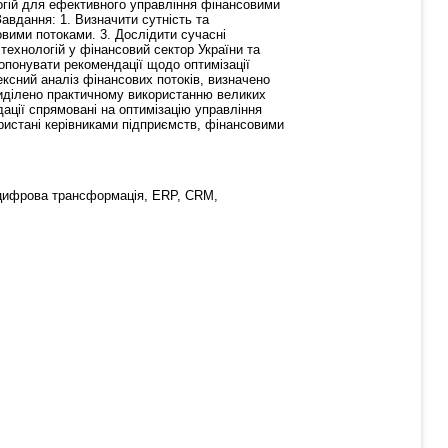
огій для ефективного управління фінансовими
авдання: 1. Визначити сутність та
овими потоками. 3. Дослідити сучасні
технологій у фінансовий сектор України та
опонувати рекомендації щодо оптимізації
ксний аналіз фінансових потоків, визначено
риділено практичному використанню великих
ації спрямовані на оптимізацію управління
истані керівниками підприємств, фінансовими
, цифрова трансформація, ERP, CRM,