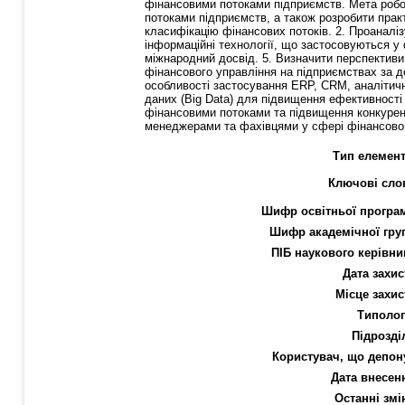
фінансовими потоками підприємств. Мета робо
потоками підприємств, а також розробити прак
класифікацію фінансових потоків. 2. Проаналі
інформаційні технології, що застосовуються у
міжнародний досвід. 5. Визначити перспективи
фінансового управління на підприємствах за д
особливості застосування ERP, CRM, аналітич
даних (Big Data) для підвищення ефективності 
фінансовими потоками та підвищення конкурен
менеджерами та фахівцями у сфері фінансовог
Тип елемент
Ключові сло
Шифр освітньої програ
Шифр академічної гру
ПІБ наукового керівни
Дата захис
Місце захис
Типолог
Підрозді
Користувач, що депон
Дата внесен
Останні змі