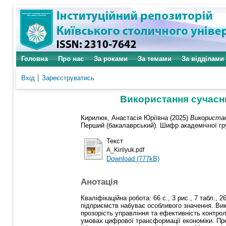
Головна
Про нас
За роками
За темами
За відділами
Вхід
Зареєструватись
Використання сучасн
Кирилюк, Анастасія Юріївна
(2025)
Використан
Перший (бакалаврський). Шифр академічної груп
Текст
A_Kirilyuk.pdf
Download (777kB)
Анотація
Кваліфікаційна робота: 66 с., 3 рис., 7 табл.
підприємств набуває особливого значення. Ви
прозорість управління та ефективність контро
умовах цифрової трансформації економіки. Пр