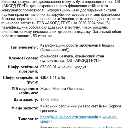
Зокрема, результати дослідження можуть бути впроваджені на ТОВ
«АКОРД ГРУП» для покращення його фінансової стійкості та
конкурентоспроможності. Інформаційну базу дослідження склали
наукові праці вітчизняних та зарубіжних авторів з питань фінансової
безпеки, нормативно-правові акти України, статистичні дані, а також
фінансова звітність ТОВ «АКОРД ГРУП» за 2020-2024 роки [6].
Кваліфікаційна робота складається зі вступу, трьох розділів,
висновків, списку використаних джерел та додатку. Загальний обсяг
роботи становить 53 сторінки.
Кваліфікаційні роботи здобувачів (Перший
Тип елементу :
(бакалаврський))
фінансова безпека, фінансовий стан
Ключові слова:
підприємства,ТОВ «АКОРД ГРУП»
Шифр освітньої
072.00.01 Фінанси і кредит
програми:
Шифр академічної
ФіКб-1-21-4.0д
групи:
ПІБ наукового
Житар Максим Олегович
керівника:
Дата захисту:
17.06.2025
Київський столичний університет імені Бориса
Місце захисту:
Грінченка
Кваліфікаційні роботи здобувачів
>
Фінанси і
Типологія:
кредит
Факультет економіки та управління
>
Кафедра