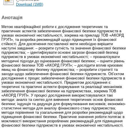
Download (1MB)
Анотація
Метою кваліфікаційної роботи є дослідження теоретичних та
практичних аспектів забезпечення фінансової безпеки підприємств в
умовах економічної нестабільності, зокрема на прикладі ТОВ «АКОРД
ГРУП», та розробка рекомендацій щодо підвищення їх фінансової
стійкості. Для досягнення поставленої мети необхідно вирішити
наступні завдання: – розкрити сутність та значення фінансової безпеки
підприємства; – ідентифікувати основні загрози фінансовій безпеці
підприємств в умовах економічної нестабільності; – проаналізувати
методичні підходи до оцінювання фінансової безпеки; – оцінити рівень
фінансової безпеки ТОВ «АКОРД ГРУП»; – дослідити вплив кризових
явищ на фінансову безпеку підприємства; – розробити стратегії та
заходи щодо забезпечення фінансової безпеки підприємств. Об’єктом
дослідження є процес забезпечення фінансової безпеки підприємств в
умовах економічної нестабільності. Предметом дослідження є
теоретичні та практичні аспекти формування та реалізації механізмів
забезпечення фінансової безпеки на підприємствах, зокрема ТОВ
«АКОРД ГРУП». У процесі дослідження використовувалися такі
методи: аналіз та синтез для вивчення теоретичних основ фінансової
безпеки; індукція та дедукція для формулювання висновків; економіко-
статистичні методи для аналізу фінансового стану підприємства;
методи порівняння та узагальнення для розробки рекомендацій щодо
підвищення фінансової безпеки. Практичне значення роботи полягає в
можливості використання розроблених рекомендацій для підвищення
фінансової безпеки підприємств в умовах економічної нестабільності.