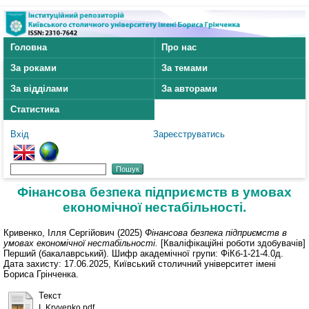
Головна
Про нас
За роками
За темами
За відділами
За авторами
Статистика
Вхід
Зареєструватись
Фінансова безпека підприємств в умовах
економічної нестабільності.
Кривенко, Ілля Сергійович
(2025)
Фінансова безпека підприємств в
умовах економічної нестабільності.
[Кваліфікаційні роботи здобувачів]
Перший (бакалаврський). Шифр академічної групи: ФіКб-1-21-4.0д.
Дата захисту: 17.06.2025, Київський столичний університет імені
Бориса Грінченка.
Текст
I_Kryvenko.pdf