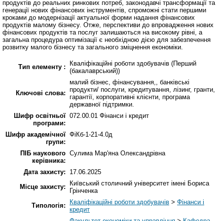
продуктів до реальних ринкових потреб, законодавчі трансформації та
генерації нових фінансових інструментів, спроможні стати першими
кроками до модернізації актуальної форми надання фінансових
продуктів малому бізнесу. Отже, перспективи до впровадження нових
фінансових продуктів та послуг залишаються на високому рівні, а
загальна процедура оптимізації є необхідною дією для забезпечення
розвитку малого бізнесу та загального зміцнення економіки.
Кваліфікаційні роботи здобувачів (Перший
Тип елементу :
(бакалаврський))
малий бізнес, фінансування,, банківські
продукти/ послуги, кредитування, лізинг, гранти,
Ключові слова:
гарантії, корпоративні клієнти, програма
державної підтримки.
Шифр освітньої
072.00.01 Фінанси і кредит
програми:
Шифр академічної
ФіКб-1-21-4.0д
групи:
ПІБ наукового
Сулима Мар'яна Олександрівна
керівника:
Дата захисту:
17.06.2025
Київський столичний університет імені Бориса
Місце захисту:
Грінченка
Кваліфікаційні роботи здобувачів
>
Фінанси і
Типологія:
кредит
Факультет економіки та управління
>
Кафедра