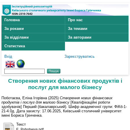
Головна
Про нас
За роками
За темами
За відділами
За авторами
Статистика
Вхід
Зареєструватись
Створення нових фінансових продуктів і
послуг для малого бізнесу
Поботаєва, Еліна Ігорівна
(2025)
Створення нових фінансових
продуктів і послуг для малого бізнесу
[Кваліфікаційні роботи
здобувачів] Перший (бакалаврський). Шифр академічної групи: ФіКб-1-
21-4.0д. Дата захисту: 17.06.2025, Київський столичний університет
імені Бориса Грінченка.
Текст
E_Pobotaeva.pdf