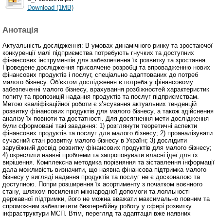
Download (1MB)
Анотація
Актуальність дослідження: В умовах динамічного ринку та зростаючої
конкуренції малі підприємства потребують гнучких та доступних
фінансових інструментів для забезпечення їх розвитку та зростання.
Проведене дослідження присвячене розробці та впровадженню нових
фінансових продуктів і послуг, спеціально адаптованих до потреб
малого бізнесу. Об’єктом дослідження є потреба у фінансовому
забезпеченні малого бізнесу, врахування розбіжностей характеристик
попиту та пропозицій надання продуктів та послуг підприємствам.
Метою кваліфікаційної роботи є з’ясування актуальних тенденцій
розвитку фінансових продуктів для малого бізнесу, а також здійснення
аналізу їх повноти та достатності. Для досягнення мети дослідження
були сформовані такі завдання: 1) розглянути теоретичні аспекти
фінансових продуктів та послуг для малого бізнесу; 2) проаналізувати
сучасний стан розвитку малого бізнесу в Україні; 3) дослідити
зарубіжний досвід розвитку фінансових продуктів для малого бізнесу;
4) окреслити наявні проблеми та запропонувати власні ідеї для їх
вирішення. Комплексна методика порівняння та зіставлення інформації
дала можливість визначити, що наявна фінансова підтримка малого
бізнесу у вигляді надання продуктів та послуг не є досконалою та
доступною. Попри розширення їх асортименту з початком воєнного
стану, шляхом посилення міжнародної допомоги та лояльності
державної підтримки, його не можна вважати максимально повним та
спроможним забезпечити безперебійну роботу у сфері розвитку
інфраструктури МСП. Втім, перегляд та адаптація вже наявних