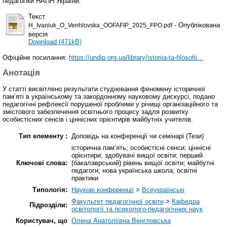
педагогіки НАПН України.
Текст
- Опублікована
H_Ivaniuk_O_Venhlovska_OOFAFIP_2025_FPO.pdf
версія
Download (471kB)
Офіційне посилання:
https://undip.org.ua/library/istoriia-ta-filosofii...
Анотація
У статті висвітлено результати студіювання феномену історичної
пам’яті в українському та закордонному науковому дискурсі, подано
педагогічні рефлексії порушеної проблеми у річищі організаційного та
змістового забезпечення освітнього процесу задля розвитку
особистісних сенсів і ціннісних орієнтирів майбутніх учителів.
Тип елементу :
Доповідь на конференції чи семінарі (Тези)
історична пам’ять; особистісні сенси; ціннісні
орієнтири; здобувачі вищої освіти; перший
Ключові слова:
(бакалаврський) рівень вищої освіти; майбутні
педагоги; нова українська школа; освітні
практики
Типологія:
Наукові конференції
>
Всеукраїнські
Факультет педагогічної освіти
>
Кафедра
Підрозділи:
освітології та психолого-педагогічних наук
Користувач, що
Олена Анатоліївна Венгловська