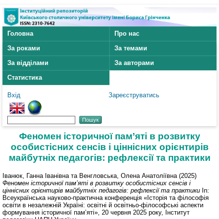
Головна
Про нас
За роками
За темами
За відділами
За авторами
Статистика
Вхід
Зареєструватись
Феномен історичної пам’яті в розвитку
особистісних сенсів і ціннісних орієнтирів
майбутніх педагогів: рефлексії та практики
Іванюк, Ганна Іванівна
та
Венгловська, Олена Анатоліївна
(2025)
Феномен історичної пам’яті в розвитку особистісних сенсів і
ціннісних орієнтирів майбутніх педагогів: рефлексії та практики
In:
Всеукраїнська науково-практична конференція «Історія та філософія
освіти в незалежній Україні: освітні й освітньо-філософські аспекти
формування історичної пам’яті», 20 червня 2025 року, Інститут