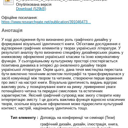
Опублікована версія
Download (529kB)
Офіційне посилання:
https://www.researchgate.net/publication/391046473...
Анотація
У ході дослідження було визначено роль графічного дизайну у
формуванні візуальної ідентичності книги. Об’єктами дослідження є
відтворення графічних елементів у творах української літератури. У
результаті аналізу було визначено специфіку дизайнерських рішень у
книжковому оформленні української класики та їхню комунікативну
функцію. У сьогоднішньому культурному просторі спостерігається
позитивна динаміка в інтересі до оновленого дизайну творів
української літератури. Окрім цього, дана течія мистецтва перестала
бути виключно технічним аспектом поліграфії та трансформувалася у
засіб комунікації між твором та читачем, створюючи перше враження
про зміст на настрої книги. Візуальна ідентичність видань відіграє
важливу роль у позиціонуванні книги на ринку ,приверненні уваги
потенційного читача та передачі смислових та естетичних
характеристик. Якісний графічний супровід має змогу створити нову
інтерпретацію змісту. І це досить важлива функція відносно класичних
творів, оскільки візуальне оформлення може підкреслити культурний
контекст, настрій, національну ідентичність тощо.
Тип елементу :
Доповідь на конференції чи семінарі (Тези)
графічний дизайн, дизайн, ілюстрація, книга,