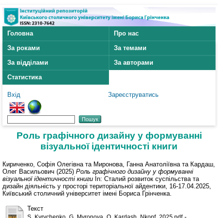
Головна
Про нас
За роками
За темами
За відділами
За авторами
Статистика
Вхід
Зареєструватись
Роль графічного дизайну у формуванні
візуальної ідентичності книги
Кириченко, Софія Олегівна
та
Миронова, Ганна Анатоліївна
та
Кардаш,
Олег Васильович
(2025)
Роль графічного дизайну у формуванні
візуальної ідентичності книги
In: Сталий розвиток суспільства та
дизайн діяльність у просторі територіальної айдентики, 16-17.04.2025,
Київський столичний університет імені Бориса Грінченка.
Текст
-
S_Kyrychenko_G_Myronova_O_Kardash_Nkonf_2025.pdf