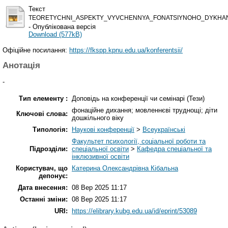
Текст
TEORETYCHNI_ASPEKTY_VYVCHENNYA_FONATSIYNOHO_DYKHAN
- Опублікована версія
Download (577kB)
Офіційне посилання:
https://fkspp.kpnu.edu.ua/konferentsii/
Анотація
-
Тип елементу :
Доповідь на конференції чи семінарі (Тези)
фонаційне дихання; мовленнєві труднощі; діти
Ключові слова:
дошкільного віку
Типологія:
Наукові конференції
>
Всеукраїнські
Факультет психології, соціальної роботи та
Підрозділи:
спеціальної освіти
>
Кафедра спеціальної та
інклюзивної освіти
Користувач, що
Катерина Олександрівна Кібальна
депонує:
Дата внесення:
08 Вер 2025 11:17
Останні зміни:
08 Вер 2025 11:17
URI:
https://elibrary.kubg.edu.ua/id/eprint/53089