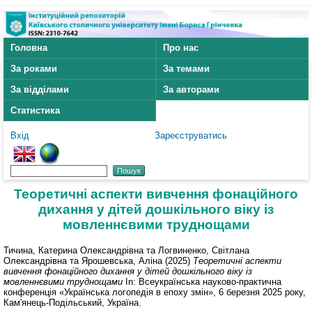
Головна
Про нас
За роками
За темами
За відділами
За авторами
Статистика
Вхід
Зареєструватись
Теоретичні аспекти вивчення фонаційного
дихання у дітей дошкільного віку із
мовленнєвими труднощами
Тичина, Катерина Олександрівна
та
Логвиненко, Світлана
Олександрівна
та
Ярошевська, Аліна
(2025)
Теоретичні аспекти
вивчення фонаційного дихання у дітей дошкільного віку із
мовленнєвими труднощами
In: Всеукраїнська науково-практична
конференція «Українська логопедія в епоху змін», 6 березня 2025 року,
Кам'янець-Подільський, Україна.