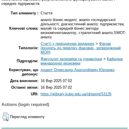
середніх підприємств.
Тип елементу :
Стаття
аналіз бізнес-моделі; аналіз господарської
діяльності; діагностичний аналіз; підприємства;
Ключові слова:
малий та середній бізнес;методи
економічногоаналізу; стратегічний аналіз;SWOT-
аналіз
Статті у періодичних виданнях
>
Фахові
Типологія:
(входять до переліку фахових, затверджений
МОН)
Факультет економіки та управління
>
Кафедра
Підрозділи:
міжнародної економіки
Користувач, що
доцент Олександр Анатолійович Юрченко
депонує:
Дата внесення:
16 Вер 2025 07:02
Останні зміни:
16 Вер 2025 07:02
URI:
https://elibrary.kubg.edu.ua/id/eprint/53135
Actions (login required)
Перегляд елементу