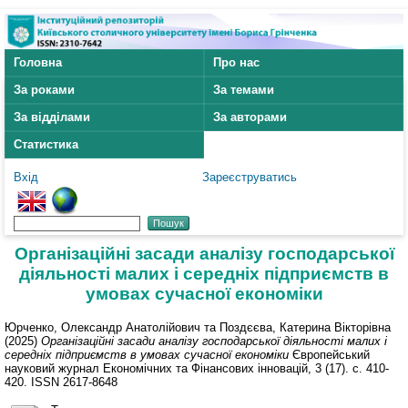
Головна
Про нас
За роками
За темами
За відділами
За авторами
Статистика
Вхід
Зареєструватись
Організаційні засади аналізу господарської
діяльності малих і середніх підприємств в
умовах сучасної економіки
Юрченко, Олександр Анатолійович
та
Поздєєва, Катерина Вікторівна
(2025)
Організаційні засади аналізу господарської діяльності малих і
середніх підприємств в умовах сучасної економіки
Європейський
науковий журнал Економічних та Фінансових інновацій, 3 (17). с. 410-
420. ISSN 2617-8648