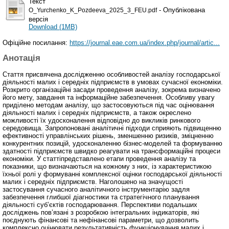
Текст
- Опублікована
О_Yurchenko_K_Pozdeeva_2025_3_FEU.pdf
версія
Download (1MB)
Офіційне посилання:
https://journal.eae.com.ua/index.php/journal/artic...
Анотація
Стаття присвячена дослідженню особливостей аналізу господарської
діяльності малих і середніх підприємств в умовах сучасної економіки.
Розкрито організаційні засади проведення аналізу, зокрема визначено
його мету, завдання та інформаційне забезпечення. Особливу увагу
приділено методам аналізу, що застосовуються під час оцінювання
діяльності малих і середніх підприємств, а також окреслено
можливості їх удосконалення відповідно до викликів ринкового
середовища. Запропоновані аналітичні підходи сприяють підвищенню
ефективності управлінських рішень, зменшенню ризиків, зміцненню
конкурентних позицій, удосконаленню бізнес-моделей та формуванню
здатності підприємств швидко реагувати на трансформаційні процеси
економіки. У статтіпредставлено етапи проведення аналізу та
показники, що визначаються на кожному з них, із характеристикою
їхньої ролі у формуванні комплексної оцінки господарської діяльності
малих і середніх підприємств. Наголошено на значущості
застосування сучасного аналітичного інструментарію задля
забезпечення глибшої діагностики та стратегічного планування
діяльності суб’єктів господарювання. Перспективи подальших
досліджень пов’язані з розробкою інтегральних індикаторів, які
поєднують фінансові та нефінансові параметри, що дозволить
комплексно оцінювати результативність функціонування малих і