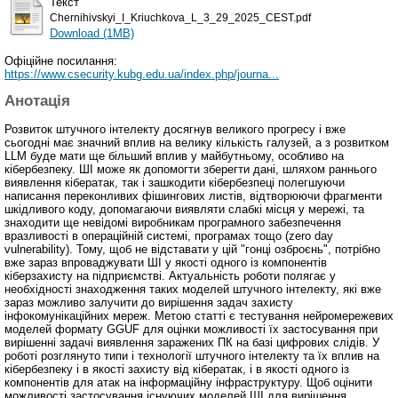
Текст
Chernihivskyi_I_Kriuchkova_L_3_29_2025_CEST.pdf
Download (1MB)
Офіційне посилання:
https://www.csecurity.kubg.edu.ua/index.php/journa...
Анотація
Розвиток штучного інтелекту досягнув великого прогресу і вже
сьогодні має значний вплив на велику кількість галузей, а з розвитком
LLM буде мати ще більший вплив у майбутньому, особливо на
кібербезпеку. ШІ може як допомогти зберегти дані, шляхом раннього
виявлення кібератак, так і зашкодити кібербезпеці полегшуючи
написання переконливих фішингових листів, відтворюючи фрагменти
шкідливого коду, допомагаючи виявляти слабкі місця у мережі, та
знаходити ще невідомі виробникам програмного забезпечення
вразливості в операційній системі, програмах тощо (zero day
vulnerability). Тому, щоб не відставати у цій "гонці озброєнь", потрібно
вже зараз впроваджувати ШІ у якості одного із компонентів
кіберзахисту на підприємстві. Актуальність роботи полягає у
необхідності знаходження таких моделей штучного інтелекту, які вже
зараз можливо залучити до вирішення задач захисту
інфокомунікаційних мереж. Метою статті є тестування нейромережевих
моделей формату GGUF для оцінки можливості їх застосування при
вирішенні задачі виявлення заражених ПК на базі цифрових слідів. У
роботі розглянуто типи і технології штучного інтелекту та їх вплив на
кібербезпеку і в якості захисту від кібератак, і в якості одного із
компонентів для атак на інформаційну інфраструктуру. Щоб оцінити
можливості застосування існуючих моделей ШІ для вирішення