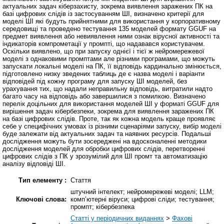
актуальних задач кіберзахисту, зокрема виявлення заражених ПК на
базі цифрових слідів із застосуванням ШІ, визначено критерії для
моделі ШІ які будуть прийнятними для використання у корпоративному
середовищі та проведено тестування 135 моделей формату GGUF на
предмет виявлення або невиявлення ними ознак вірусної активності та
індикаторів компрометації у промпті, що надавався користувачем.
Оскільки виявлено, що при запуску однієї і тієї ж нейромережевої
моделі з однаковими промптами але різними програмами, що можуть
запускати локальні моделі на ПК, її відповідь кардинально змінюється,
підготовлено низку зведених таблиць де є назва моделі і варіанти
відповідей під кожну програму для запуску ШІ моделей, без
урахування тих, що надали неправильну відповідь, витратили надто
багато часу на відповідь або завершилися з помилкою. Визначено
перелік доцільних для використання моделей ШІ у форматі GGUF для
вирішення задач кібербезпеки, зокрема для виявлення заражених ПК
на базі цифрових слідів. Проте, так як кожна модель краще проявляє
себе у специфічних умовах із різними сценаріями запуску, вибір моделі
буде залежати від актуальних задач та наявних ресурсів. Подальші
дослідження можуть бути зосереджені на вдосконаленні методики
дослідження моделей для обробки цифрових слідів, перетворенні
цифрових слідів з ПК у зрозумілий для ШІ промт та автоматизацію
аналізу відповіді ШІ.
Тип елементу :
Стаття
штучний інтелект; нейромережеві моделі; LLM;
Ключові слова:
комп’ютерні віруси; цифрові сліди; тестування;
промпт; кібербезпека
Статті у періодичних виданнях
>
Фахові