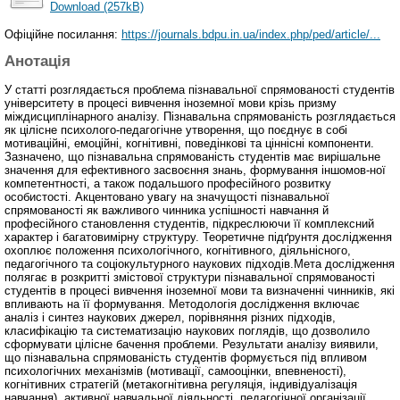
Download (257kB)
Офіційне посилання:
https://journals.bdpu.in.ua/index.php/ped/article/...
Анотація
У статті розглядається проблема пізнавальної спрямованості студентів
університету в процесі вивчення іноземної мови крізь призму
міждисциплінарного аналізу. Пізнавальна спрямованість розглядається
як цілісне психолого-педагогічне утворення, що поєднує в собі
мотиваційні, емоційні, когнітивні, поведінкові та ціннісні компоненти.
Зазначено, що пізнавальна спрямованість студентів має вирішальне
значення для ефективного засвоєння знань, формування іншомов-ної
компетентності, а також подальшого професійного розвитку
особистості. Акцентовано увагу на значущості пізнавальної
спрямованості як важливого чинника успішності навчання й
професійного становлення студентів, підкреслюючи її комплексний
характер і багатовимірну структуру. Теоретичне підґрунтя дослідження
охоплює положення психологічного, когнітивного, діяльнісного,
педагогічного та соціокультурного наукових підходів.Мета дослідження
полягає в розкритті змістової структури пізнавальної спрямованості
студентів в процесі вивчення іноземної мови та визначенні чинників, які
впливають на її формування. Методологія дослідження включає
аналіз і синтез наукових джерел, порівняння різних підходів,
класифікацію та систематизацію наукових поглядів, що дозволило
сформувати цілісне бачення проблеми. Результати аналізу виявили,
що пізнавальна спрямованість студентів формується під впливом
психологічних механізмів (мотивації, самооцінки, впевненості),
когнітивних стратегій (метакогнітивна регуляція, індивідуалізація
навчання), активної навчальної діяльності, педагогічної організації