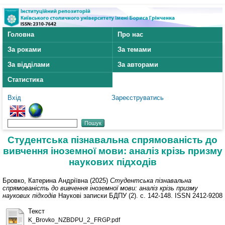
Головна
Про нас
За роками
За темами
За відділами
За авторами
Статистика
Вхід
Зареєструватись
Студентська пізнавальна спрямованість до
вивчення іноземної мови: аналіз крізь призму
наукових підходів
Бровко, Катерина Андріївна
(2025)
Студентська пізнавальна
спрямованість до вивчення іноземної мови: аналіз крізь призму
наукових підходів
Наукові записки БДПУ (2). с. 142-148. ISSN 2412-9208
Текст
K_Brovko_NZBDPU_2_FRGP.pdf