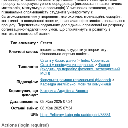
процесу та соціокультурного середовища (використання автентичних
матеріалів, міжкультурна взаємодія).У висновках зазначено, що
пізнавальна спрямованість студентів університету є
багатокомпонентним утворенням, яке охоплює мотиваційні, емоційні,
когнітивні та поведінкові аспекти, і визначає ефективність навчального
процесу. Перспективи подальших досліджень спрямовані на розробку
організаційно-педагогічних умов, що сприятимуть її розвитку в
контексті іншомовної освіти
Тип елементу :
Стаття
іноземна мова; студенти університету;
Ключові слова:
пізнавальна спрямо-ваність
Статті у базах даних
>
Index Copernicus
Статті у періодичних виданнях
>
Фахові
Типологія:
(входять до переліку фахових, затверджений
МОН)
Факультет романо-германської філології
>
Підрозділи:
Кафедра англійської мови та комунікації
Користувач, що
Катерина Андріївна Бровко
депонує:
Дата внесення:
08 Жов 2025 07:34
Останні зміни:
08 Жов 2025 07:34
URI:
https://elibrary.kubg.edu.ua/id/eprint/53351
Actions (login required)