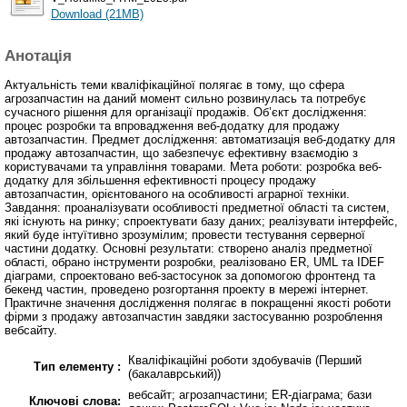
Download (21MB)
Анотація
Актуальність теми кваліфікаційної полягає в тому, що сфера
агрозапчастин на даний момент сильно розвинулась та потребує
сучасного рішення для організації продажів. Об’єкт дослідження:
процес розробки та впровадження веб-додатку для продажу
автозапчастин. Предмет дослідження: автоматизація веб-додатку для
продажу автозапчастин, що забезпечує ефективну взаємодію з
користувачами та управління товарами. Мета роботи: розробка веб-
додатку для збільшення ефективності процесу продажу
автозапчастин, орієнтованого на особливості аграрної техніки.
Завдання: проаналізувати особливості предметної області та систем,
які існують на ринку; спроектувати базу даних; реалізувати інтерфейс,
який буде інтуїтивно зрозумілим; провести тестування серверної
частини додатку. Основні результати: створено аналіз предметної
області, обрано інструменти розробки, реалізовано ER, UML та IDEF
діаграми, спроектовано веб-застосунок за допомогою фронтенд та
бекенд частин, проведено розгортання проекту в мережі інтернет.
Практичне значення дослідження полягає в покращенні якості роботи
фірми з продажу автозапчастин завдяки застосуванню розроблення
вебсайту.
Кваліфікаційні роботи здобувачів (Перший
Тип елементу :
(бакалаврський))
вебсайт; агрозапчастини; ER-діаграма; бази
Ключові слова: