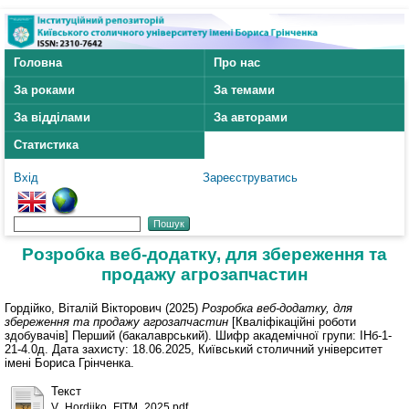
Головна
Про нас
За роками
За темами
За відділами
За авторами
Статистика
Вхід
Зареєструватись
Розробка веб-додатку, для збереження та
продажу агрозапчастин
Гордійко, Віталій Вікторович
(2025)
Розробка веб-додатку, для
збереження та продажу агрозапчастин
[Кваліфікаційні роботи
здобувачів] Перший (бакалаврський). Шифр академічної групи: ІНб-1-
21-4.0д. Дата захисту: 18.06.2025, Київський столичний університет
імені Бориса Грінченка.
Текст
V_Hordiiko_FITM_2025.pdf