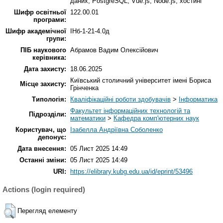
даних; PostgreSQL; Vue.js; Node.js; хостинг
Шифр освітньої
122.00.01
програми:
Шифр академічної
ІНб-1-21-4.0д
групи:
ПІБ наукового
Абрамов Вадим Олексійович
керівника:
Дата захисту:
18.06.2025
Київський столичний університет імені Бориса
Місце захисту:
Грінченка
Типологія:
Кваліфікаційні роботи здобувачів
>
Інформатика
Факультет інформаційних технологій та
Підрозділи:
математики
>
Кафедра комп'ютерних наук
Користувач, що
Ізабелла Андріївна Соболенко
депонує:
Дата внесення:
05 Лист 2025 14:49
Останні зміни:
05 Лист 2025 14:49
URI:
https://elibrary.kubg.edu.ua/id/eprint/53496
Actions (login required)
Перегляд елементу