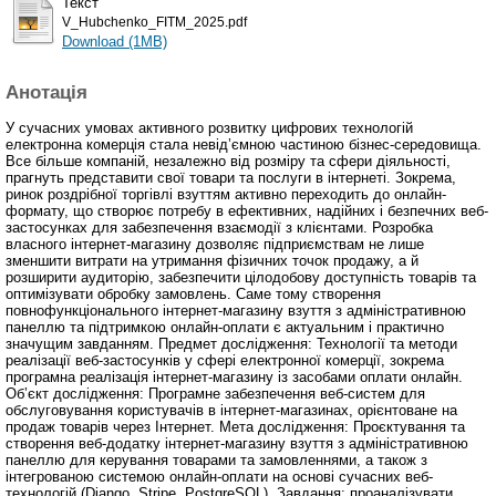
Текст
V_Hubchenko_FITM_2025.pdf
Download (1MB)
Анотація
У сучасних умовах активного розвитку цифрових технологій
електронна комерція стала невід’ємною частиною бізнес-середовища.
Все більше компаній, незалежно від розміру та сфери діяльності,
прагнуть представити свої товари та послуги в інтернеті. Зокрема,
ринок роздрібної торгівлі взуттям активно переходить до онлайн-
формату, що створює потребу в ефективних, надійних і безпечних веб-
застосунках для забезпечення взаємодії з клієнтами. Розробка
власного інтернет-магазину дозволяє підприємствам не лише
зменшити витрати на утримання фізичних точок продажу, а й
розширити аудиторію, забезпечити цілодобову доступність товарів та
оптимізувати обробку замовлень. Саме тому створення
повнофункціонального інтернет-магазину взуття з адміністративною
панеллю та підтримкою онлайн-оплати є актуальним і практично
значущим завданням. Предмет дослідження: Технології та методи
реалізації веб-застосунків у сфері електронної комерції, зокрема
програмна реалізація інтернет-магазину із засобами оплати онлайн.
Об’єкт дослідження: Програмне забезпечення веб-систем для
обслуговування користувачів в інтернет-магазинах, орієнтоване на
продаж товарів через Інтернет. Мета дослідження: Проєктування та
створення веб-додатку інтернет-магазину взуття з адміністративною
панеллю для керування товарами та замовленнями, а також з
інтегрованою системою онлайн-оплати на основі сучасних веб-
технологій (Django, Stripe, PostgreSQL). Завдання: проаналізувати