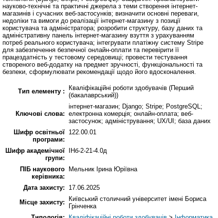
науково-технічні та практичні джерела з теми створення інтернет-
магазинів і сучасних веб-застосунків; визначити основні переваги,
недоліки та вимоги до реалізації інтернет-магазину з позиції
користувача та адміністратора; розробити структуру, базу даних та
адміністративну панель інтернет-магазину взуття з урахуванням
потреб реального користувача; інтегрувати платіжну систему Stripe
для забезпечення безпечної онлайн-оплати та перевірити її
працездатність у тестовому середовищі; провести тестування
створеного веб-додатку на предмет зручності, функціональності та
безпеки, сформулювати рекомендації щодо його вдосконалення.
Кваліфікаційні роботи здобувачів (Перший
Тип елементу :
(бакалаврський))
інтернет-магазин; Django; Stripe; PostgreSQL;
Ключові слова:
електронна комерція; онлайн-оплата; веб-
застосунок; адміністрування; UX/UI; база даних
Шифр освітньої
122.00.01
програми:
Шифр академічної
ІНб-2-21-4.0д
групи:
ПІБ наукового
Мельник Ірина Юріївна
керівника:
Дата захисту:
17.06.2025
Київський столичний університет імені Бориса
Місце захисту:
Грінченка
Типологія:
Кваліфікаційні роботи здобувачів
>
Інформатика