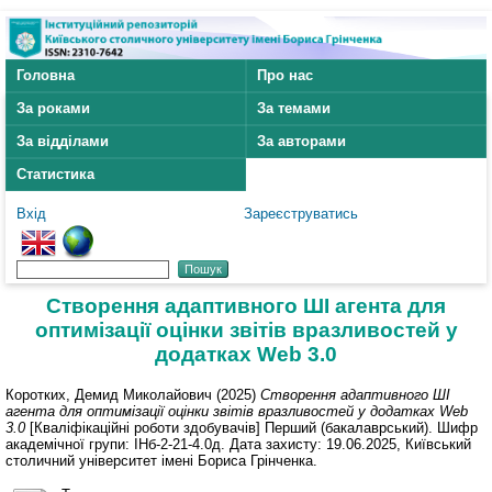
Головна
Про нас
За роками
За темами
За відділами
За авторами
Статистика
Вхід
Зареєструватись
Створення адаптивного ШІ агента для
оптимізації оцінки звітів вразливостей у
додатках Web 3.0
Коротких, Демид Миколайович
(2025)
Створення адаптивного ШІ
агента для оптимізації оцінки звітів вразливостей у додатках Web
3.0
[Кваліфікаційні роботи здобувачів] Перший (бакалаврський). Шифр
академічної групи: ІНб-2-21-4.0д. Дата захисту: 19.06.2025, Київський
столичний університет імені Бориса Грінченка.