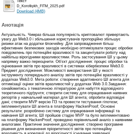
Текст
D_Korotkykh_FITM_2025.pdf
Download (4MB)
Анотація
Актуальність. Чимраз більша популярність криптовалют привертають
увагу до Web3.0 і збільшення користувачів пропорційно збільшує
ризики атак на додатки блокчейну. Для запровадження більш
ефективних безпекових заходів необхідно оптимізувати процес обробки
повідомлень про потенційні вразливості та закцентувати роботу над
найбільш вірогідними вразливостями. Роль застосування ШІ у цьому
напрямку важко переоцінити. Об’єкт дослідження: процес обробки та
оцінювання звітів про вразливості в системах кібербезпеки Web3.0.
Предмет дослідження: Можливості використання ШІ у якості
інструменту попереднього аналізу звітів про потенційні вразливості у
додатках Web3.0. Мета роботи: створення адаптивного ШІ агента для
оптимізації оцінки звітів вразливостей у додатках Web 3.0.Завдання:
ознайомитись з тематичною літературою для набуття відповідного
теоретичного підґрунтя; створити систему для опрацювання наявних
репортів у навчальний матеріал для ШІ агента; обробити відповідні
дані; створити MVP версію ПЗ та провести тестування гіпотези;
імплементувати ШІ агента в платформу HackenProof; Основні
результати: розроблено систему для опрацювання інформації та
навчання ШІ агента; ШІ пройшов стадію MVP та було імплементовано
на платформу HackenProof; проведено порівняльний аналіз з наявними
аналогами. Практичне значення дослідження: створено програмне
рішення для визначення пріоритетності звітів про потенційну
вразливість в кореляції до вірогідності існування заявленої