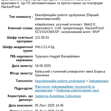
вразливості. Це ПЗ імплементовано та протестовано на платформі
HackenProof.
Кваліфікаційні роботи здобувачів (Перший
Тип елементу :
(бакалаврський))
кібербезпека; штучний інтелект; Web3.0;
Ключові слова:
вразливості; LLM; пріоритизація; HackenProof;
SCVSS/OWASP; натренований агент; MVP
Шифр освітньої
122.00.01
програми:
Шифр академічної
ІНб-2-21-4.0д
групи:
ПІБ наукового
Турукало Андрій Валерійович
керівника:
Дата захисту:
19.06.2025
Київський столичний університет імені Бориса
Місце захисту:
Грінченка
Типологія:
Кваліфікаційні роботи здобувачів
>
Інформатика
Факультет інформаційних технологій та
Підрозділи:
математики
>
Кафедра комп'ютерних наук
Користувач, що
Ізабелла Андріївна Соболенко
депонує:
Дата внесення:
05 Лист 2025 14:46