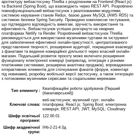
архітектуру вебзастосунку Threllia з розділенням на Frontend (React.js)
та Backend (Spring Boot), що взаємодіють через REST API. Розроблено
повнофункціональний вебзастосунок з реалізованими модулями,
системою керування станом Redux, базою даних MySQL (AWS RDS) та
системою безпеки Spring Security. Проведено комплексне тестування,
що підтвердило відповідність вимогам, зручність використання та
ефективність. Вебзастосунок успішно розгорнуто на хмарних
платформах Netlify та Render. Розроблений вебзастосунок Threllia
рекомендується для використання музичними гуртами як інструмент
для забезпечення ефективної онлайн-присутності, централізованого
представлення творчості, розширення аудиторії, покращення взаємодії
з фанатами та ведення комерційної діяльності через власний онлайн-
магазин. Подальший розвиток проєкту може включати розширення
функціоналу електронної комерції (наприклад, інтеграція з різними
платіжними системами, розширена аналітика продажів), впровадження
інтерактивних елементів для спілкування фанатів (форум, коментарі
під новинами), розробку мобільної версії застосунку, а також інтеграцію
з потоковими музичними сервісами та соціальними мережами.
Кваліфікаційні роботи здобувачів (Перший
Тип елементу :
(бакалаврський))
веб-застосунок; музичний гурт; онлайн-
Ключові слова:
платформа; React.js; Spring Boot; електронна
комерція; REST API; JWT; MySQL; Cloudinary
Шифр освітньої
122.00.01
програми:
Шифр академічної
ІНб-2-21-4.0д
групи: