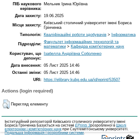
ПІБ наукового
Мельник Ірина Юріївна
керівника:
Дата захисту:
19.06.2025
Київський столичний університет імені Бориса
Місце захисту:
Грінченка
Типологія:
Кваліфікаційні роботи здобувачів
>
Інформатика
Факультет інформаційних технологій та
Підрозділи:
математики
>
Кафедра комп'ютерних наук
Користувач, що
Ізабелла Андріївна Соболенко
депонує:
Дата внесення:
05 Лист 2025 14:46
Останні зміни:
05 Лист 2025 14:46
URI:
https://elibrary.kubg.edu.ua/id/eprint/53507
Actions (login required)
Перегляд елементу
Інституційний репозиторій Київського столичного університету імені
Бориса Грінченка Базується на системі
EPrints 3
розробленої в
Школі
електроніки і комп'ютерних наук
при Саутгемптонському університеті.
Подальша інформація і розробники системи
.