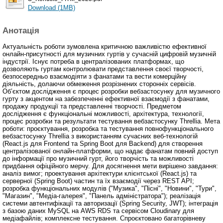
Download (1MB)
Анотація
Актуальність роботи зумовлена критичною важливістю ефективної
онлайн-присутності для музичних гуртів у сучасній цифровій музичній
індустрії. Існує потреба в централізованих платформах, що
дозволяють гуртам контролювати представлення своєї творчості,
безпосередньо взаємодіяти з фанатами та вести комерційну
діяльність, долаючи обмеження розрізнених сторонніх сервісів.
Об’єктом дослідження є процес розробки вебзастосунку для музичного
гурту з акцентом на забезпеченні ефективної взаємодії з фанатами,
продажу продукції та представленні творчості. Предметом
дослідження є функціональні можливості, архітектура, технології,
процес розробки та результати тестування вебзастосунку Threllia. Мета
роботи: проєктування, розробка та тестування повнофункціонального
вебзастосунку Threllia з використанням сучасних веб-технологій
(React.js для Frontend та Spring Boot для Backend) для створення
централізованої онлайн-платформи, що надає фанатам повний доступ
до інформації про музичний гурт, його творчість та можливості
придбання офіційного мерчу. Для досягнення мети вирішено завдання:
аналіз вимог; проектування архітектури клієнтської (React.js) та
серверної (Spring Boot) частин та їх взаємодії через REST API;
розробка функціональних модулів ("Музика", "Пісні", "Новини", "Тури",
"Магазин", "Медіа-галерея", "Панель адміністратора"); реалізація
системи автентифікації та авторизації (Spring Security, JWT); інтеграція
з базою даних MySQL на AWS RDS та сервісом Cloudinary для
медіафайлів; комплексне тестування. Спроєктовано багаторівневу