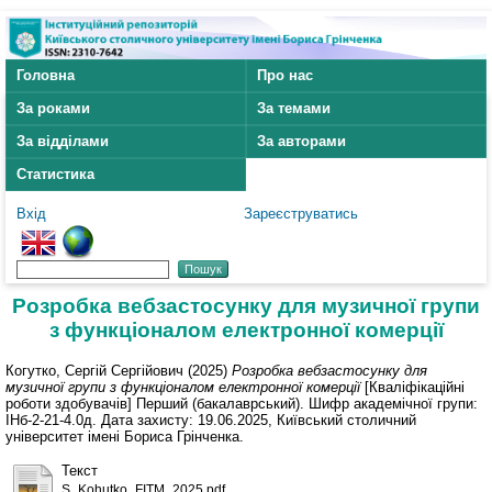
Головна
Про нас
За роками
За темами
За відділами
За авторами
Статистика
Вхід
Зареєструватись
Розробка вебзастосунку для музичної групи
з функціоналом електронної комерції
Когутко, Сергій Сергійович
(2025)
Розробка вебзастосунку для
музичної групи з функціоналом електронної комерції
[Кваліфікаційні
роботи здобувачів] Перший (бакалаврський). Шифр академічної групи:
ІНб-2-21-4.0д. Дата захисту: 19.06.2025, Київський столичний
університет імені Бориса Грінченка.
Текст
S_Kohutko_FITM_2025.pdf