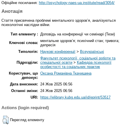
Офіційне посилання:
http://psychology-naes-ua.institute/read/3054/
Анотація
Стаття присвячена проблемі ментального здоров’я, аналізуються
психологічні наслідки війни.
Тип елементу :
Доповідь на конференції чи семінарі (Тези)
ментальне здоров’я; психічний стан; тривога;
Ключові слова:
депресія
Типологія:
Наукові конференції
>
Всеукраїнські
Факультет психології, соціальної роботи та
Підрозділи:
спеціальної освіти
>
Кафедра психології
особистості та соціальних практик
Користувач, що
Оксана Романівна Ткачишина
депонує:
Дата внесення:
24 Жов 2025 06:56
Останні зміни:
24 Жов 2025 06:56
URI:
https://elibrary.kubg.edu.ua/id/eprint/53517
Actions (login required)
Перегляд елементу