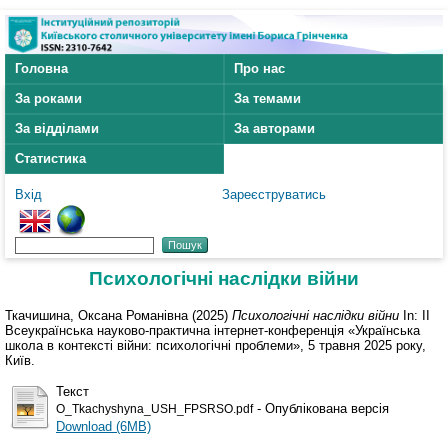
Головна
Про нас
За роками
За темами
За відділами
За авторами
Статистика
Вхід
Зареєструватись
Психологічні наслідки війни
Ткачишина, Оксана Романівна
(2025)
Психологічні наслідки війни
In: ІІ
Всеукраїнська науково-практична інтернет-конференція «Українська
школа в контексті війни: психологічні проблеми», 5 травня 2025 року,
Київ.
Текст
- Опублікована версія
O_Tkachyshyna_USH_FPSRSO.pdf
Download (6MB)