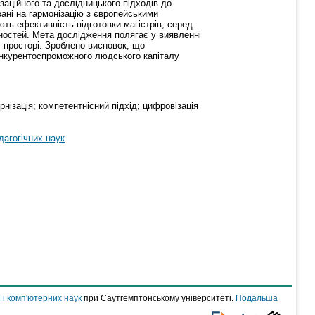
заційного та дослідницького підходів до
вані на гармонізацію з європейськими
ють ефективність підготовки магістрів, серед
ностей. Мета дослідження полягає у виявленні
у просторі. Зроблено висновок, що
онкурентоспроможного людського капіталу
нізація; компетентнісний підхід; цифровізація
дагогічних наук
 і комп'ютерних наук
при Саутгемптонському університеті.
Подальша