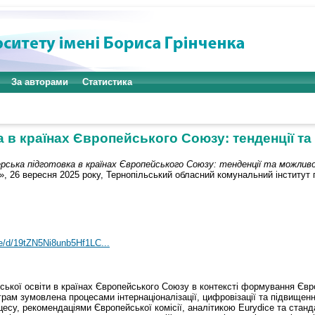
За авторами
Статистика
а в країнах Європейського Союзу: тенденції та
рська підготовка в країнах Європейського Союзу: тенденції та можливо
», 26 вересня 2025 року, Тернопільський обласний комунальний інститут 
ile/d/19tZN5Ni8unb5Hf1LC...
ерської освіти в країнах Європейського Союзу в контексті формування Єв
рам зумовлена процесами інтернаціоналізації, цифровізації та підвищенн
су, рекомендаціями Європейської комісії, аналітикою Eurydice та стан