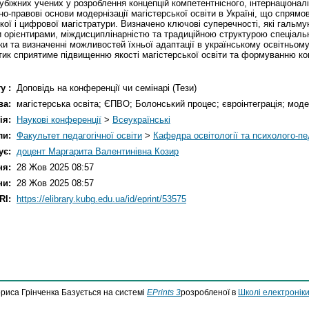
убіжних учених у розроблення концепцій компетентнісного, інтернаціоналі
но-правові основи модернізації магістерської освіти в Україні, що спрямо
ої і цифрової магістратури. Визначено ключові суперечності, які гальму
и орієнтирами, міждисциплінарністю та традиційною структурою спеціаль
ки та визначенні можливостей їхньої адаптації в українському освітньом
тик сприятиме підвищенню якості магістерської освіти та формуванню к
у :
Доповідь на конференції чи семінарі (Тези)
ва:
магістерська освіта; ЄПВО; Болонський процес; євроінтеграція; модер
ія:
Наукові конференції
>
Всеукраїнські
ли:
Факультет педагогічної освіти
>
Кафедра освітології та психолого-пе
ує:
доцент Маргарита Валентинівна Козир
ня:
28 Жов 2025 08:57
ни:
28 Жов 2025 08:57
RI:
https://elibrary.kubg.edu.ua/id/eprint/53575
ориса Грінченка Базується на системі
EPrints 3
розробленої в
Школі електроніки