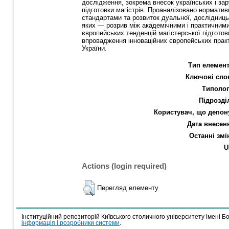
дослідження, зокрема внесок українських і зар
підготовки магістрів. Проаналізовано норматив
стандартами та розвиток дуальної, дослідницьк
яких — розрив між академічними і практичним
європейських тенденцій магістерської підготов
впровадження інноваційних європейських прак
України.
Тип елемент
Ключові сло
Типолог
Підрозді
Користувач, що депон
Дата внесен
Останні змі
U
Actions (login required)
Перегляд елементу
Інституційний репозиторій Київського столичного університету імені Б
інформація і розробники системи
.