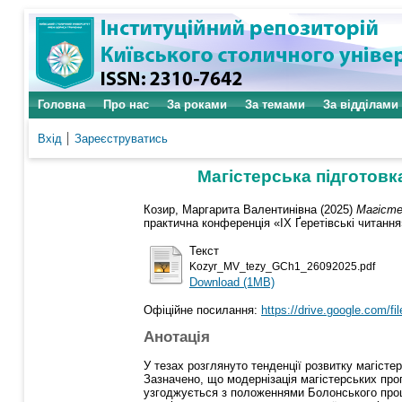
Головна
Про нас
За роками
За темами
За відділами
Вхід
Зареєструватись
Магістерська підготовк
Козир, Маргарита Валентинівна
(2025)
Магісте
практична конференція «ІХ Ґеретівські читання
Текст
Kozyr_MV_tezy_GCh1_26092025.pdf
Download (1MB)
Офіційне посилання:
https://drive.google.com/f
Анотація
У тезах розглянуто тенденції розвитку магіст
Зазначено, що модернізація магістерських прог
узгоджується з положеннями Болонського проце