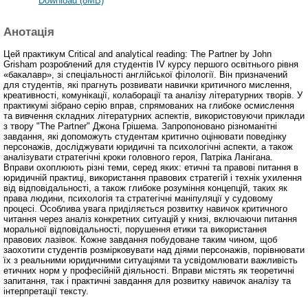
Download (8MB)
Анотація
Цей практикум Critical and analytical reading: The Partner by John
Grisham розроблений для студентів IV курсу першого освітнього рівня
«бакалавр», зі спеціальності англійської філології. Він призначений
для студентів, які прагнуть розвивати навички критичного мислення,
креативності, комунікації, колаборації та аналізу літературних творів. У
практикумі зібрано серію вправ, спрямованих на глибоке осмислення
та вивчення складних літературних аспектів, використовуючи приклади
з твору "The Partner" Джона Грішема. Запропоновано різноманітні
завдання, які допоможуть студентам критично оцінювати поведінку
персонажів, досліджувати юридичні та психологічні аспекти, а також
аналізувати стратегічні кроки головного героя, Патріка Ланігана.
Вправи охоплюють різні теми, серед яких: етичні та правові питання в
юридичній практиці, використання правових стратегій і технік ухилення
від відповідальності, а також глибоке розуміння концепцій, таких як
права людини, психологія та стратегічні маніпуляції у судовому
процесі. Особлива увага приділяється розвитку навичок критичного
читання через аналіз конкретних ситуацій у книзі, включаючи питання
моральної відповідальності, порушення етики та використання
правових лазівок. Кожне завдання побудоване таким чином, щоб
заохотити студентів розмірковувати над діями персонажів, порівнювати
їх з реальними юридичними ситуаціями та усвідомлювати важливість
етичних норм у професійній діяльності. Вправи містять як теоретичні
запитання, так і практичні завдання для розвитку навичок аналізу та
інтерпретації тексту.