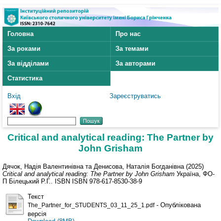
Головна
Про нас
За роками
За темами
За відділами
За авторами
Статистика
Вхід
Зареєструватись
Critical and analytical reading: The Partner by
John Grisham
Дячок, Надія Валентинівна
та
Денисова, Наталія Богданівна
(2025)
Critical and analytical reading: The Partner by John Grisham
Україна, ФО-
П Білецький Р.Г.. ISBN ISBN 978-617-8530-38-9
Текст
- Опублікована
The_Partner_for_STUDENTS_03_11_25_1.pdf
версія