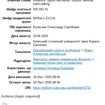
Ключові слова:
influence; sports discourse; stylistic devices;
trash-talking
Шифр освітньої
035.041.01
програми:
Шифр академічної
МЛАм-1-23-2,0з
групи:
ПІБ наукового
Колесник Олександр Сергійович
керівника:
Дата захисту:
19.06.2025
Київський столичний університет імені Бориса
Місце захисту:
Грінченка
Кваліфікаційні роботи здобувачів
>
Мова і
Типологія:
література (англійська)
Факультет романо-германської філології
>
Підрозділи:
Кафедра лінгвістики та перекладу
Користувач, що
Катерина Петрівна Коробова
депонує:
Дата внесення:
18 Лист 2025 08:40
Останні зміни:
18 Лист 2025 08:40
URI:
https://elibrary.kubg.edu.ua/id/eprint/53732
Actions (login required)