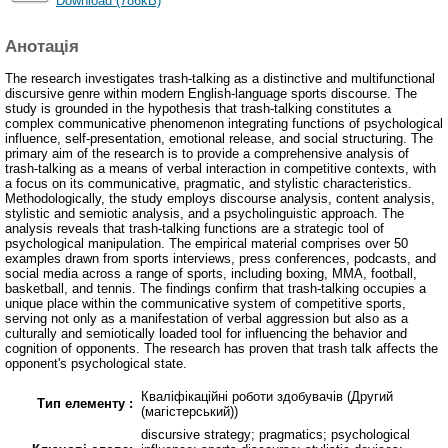
Download (786kB)
Анотація
The research investigates trash-talking as a distinctive and multifunctional
discursive genre within modern English-language sports discourse. The
study is grounded in the hypothesis that trash-talking constitutes a
complex communicative phenomenon integrating functions of psychological
influence, self-presentation, emotional release, and social structuring. The
primary aim of the research is to provide a comprehensive analysis of
trash-talking as a means of verbal interaction in competitive contexts, with
a focus on its communicative, pragmatic, and stylistic characteristics.
Methodologically, the study employs discourse analysis, content analysis,
stylistic and semiotic analysis, and a psycholinguistic approach. The
analysis reveals that trash-talking functions are a strategic tool of
psychological manipulation. The empirical material comprises over 50
examples drawn from sports interviews, press conferences, podcasts, and
social media across a range of sports, including boxing, MMA, football,
basketball, and tennis. The findings confirm that trash-talking occupies a
unique place within the communicative system of competitive sports,
serving not only as a manifestation of verbal aggression but also as a
culturally and semiotically loaded tool for influencing the behavior and
cognition of opponents. The research has proven that trash talk affects the
opponent's psychological state.
Кваліфікаційні роботи здобувачів (Другий
Тип елементу :
(магістерський))
discursive strategy; pragmatics; psychological