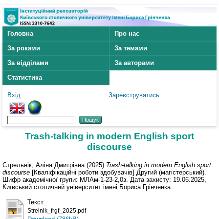
Головна
Про нас
За роками
За темами
За відділами
За авторами
Статистика
Вхід
Зареєструватись
Trash-talking in modern English sport
discourse
Стрельнік, Аліна Дмитрівна
(2025)
Trash-talking in modern English sport
discourse
[Кваліфікаційні роботи здобувачів] Другий (магістерський).
Шифр академічної групи: МЛАм-1-23-2,0з. Дата захисту: 19.06.2025,
Київський столичний університет імені Бориса Грінченка.
Текст
Strelnik_frgf_2025.pdf