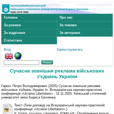
Головна
Про нас
За роками
За темами
За відділами
За авторами
Статистика
Вхід
Зареєструватись
Сучасна зовнішня реклама військових
з'єднань України
Гаркін, Петро Володимирович
(2025)
Сучасна зовнішня реклама
військових з'єднань України
In: Всеукраїнська науково-практична
конференція «Ucraina Libertatem»., 11.11.2025, Київський столичний
університет імені Бориса Грінченка.
Текст (Тези доповіді на Всеукраїнській науково-практичній
конференції «Ucraina Libertatem».)
- Опублікована версія
P_Garkin_Uucraina_Libertatem_FOMD.pdf