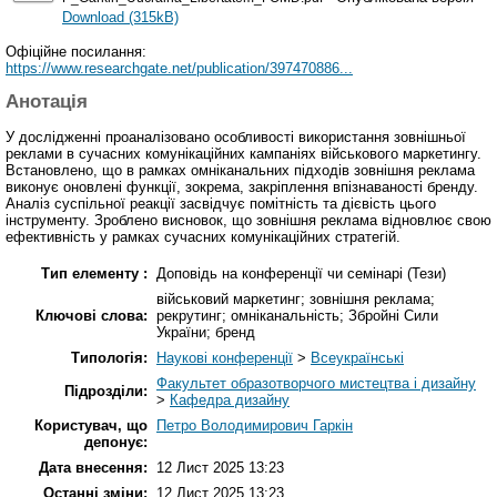
Download (315kB)
Офіційне посилання:
https://www.researchgate.net/publication/397470886...
Анотація
У дослідженні проаналізовано особливості використання зовнішньої
реклами в сучасних комунікаційних кампаніях військового маркетингу.
Встановлено, що в рамках омніканальних підходів зовнішня реклама
виконує оновлені функції, зокрема, закріплення впізнаваності бренду.
Аналіз суспільної реакції засвідчує помітність та дієвість цього
інструменту. Зроблено висновок, що зовнішня реклама відновлює свою
ефективність у рамках сучасних комунікаційних стратегій.
Тип елементу :
Доповідь на конференції чи семінарі (Тези)
військовий маркетинг; зовнішня реклама;
Ключові слова:
рекрутинг; омніканальність; Збройні Сили
України; бренд
Типологія:
Наукові конференції
>
Всеукраїнські
Факультет образотворчого мистецтва і дизайну
Підрозділи:
>
Кафедра дизайну
Користувач, що
Петро Володимирович Гаркін
депонує:
Дата внесення:
12 Лист 2025 13:23
Останні зміни:
12 Лист 2025 13:23