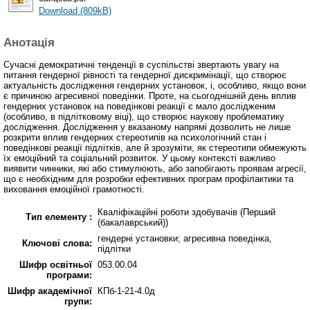
Download (809kB)
Анотація
Сучасні демократичні тенденції в суспільстві звертають увагу на
питання гендерної рівності та гендерної дискримінації, що створює
актуальність дослідження гендерних установок, і, особливо, якщо вони
є причиною агресивної поведінки. Проте, на сьогоднішній день вплив
гендерних установок на поведінкові реакції є мало дослідженим
(особливо, в підлітковому віці), що створює наукову проблематику
дослідження. Дослідження у вказаному напрямі дозволить не лише
розкрити вплив гендерних стереотипів на психологічний стан і
поведінкові реакції підлітків, але й зрозуміти, як стереотипи обмежують
їх емоційний та соціальний розвиток. У цьому контексті важливо
виявити чинники, які або стимулюють, або запобігають проявам агресії,
що є необхідним для розробки ефективних програм профілактики та
виховання емоційної грамотності.
Кваліфікаційні роботи здобувачів (Перший
Тип елементу :
(бакалаврський))
гендерні установки; агресивна поведінка,
Ключові слова:
підлітки
Шифр освітньої
053.00.04
програми:
Шифр академічної
КПб-1-21-4.0д
групи: