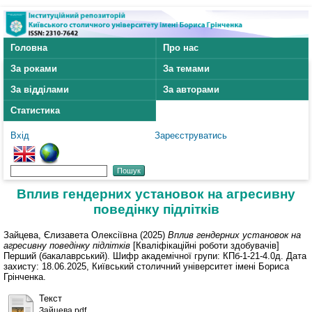
Головна
Про нас
За роками
За темами
За відділами
За авторами
Статистика
Вхід
Зареєструватись
Вплив гендерних установок на агресивну
поведінку підлітків
Зайцева, Єлизавета Олексіївна
(2025)
Вплив гендерних установок на
агресивну поведінку підлітків
[Кваліфікаційні роботи здобувачів]
Перший (бакалаврський). Шифр академічної групи: КПб-1-21-4.0д. Дата
захисту: 18.06.2025, Київський столичний університет імені Бориса
Грінченка.
Текст
Зайцева.pdf