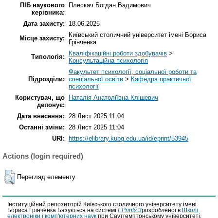
ПІБ наукового
Плескач Богдан Вадимович
керівника:
Дата захисту:
18.06.2025
Київський столичний університет імені Бориса
Місце захисту:
Грінченка
Кваліфікаційні роботи здобувачів
>
Типологія:
Консультаційна психологія
Факультет психології, соціальної роботи та
Підрозділи:
спеціальної освіти
>
Кафедра практичної
психології
Користувач, що
Наталія Анатоліївна Клішевич
депонує:
Дата внесення:
28 Лист 2025 11:04
Останні зміни:
28 Лист 2025 11:04
URI:
https://elibrary.kubg.edu.ua/id/eprint/53945
Actions (login required)
Перегляд елементу
Інституційний репозиторій Київського столичного університету імені
Бориса Грінченка Базується на системі
EPrints 3
розробленої в
Школі
електроніки і комп'ютерних наук
при Саутгемптонському університеті.