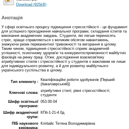
Download (925kB)
Анотація
У сфері освітнього процесу підвищення стресостійкості - це фундамент
для успішного проходження навчальної програми, складання іспитів та
виконання академічних завдань. Студенти, які легше переносять
стрес, краще справляються з великим обсягом навантажень,
знижуючи ризик перманентної тривожності та вигорання в цілому.
Таким чином, підвищення стресостійкості сприяє академічній
успішності, психічному здоров'ю та конкурентоспроможності майбутніх
фахівців на ринку праці. Отже, дослідження взаємозв'язку
атрибутивних стилів і стресостійкості у студентів є важливим не лише
для індивідуального розвитку, а й для розвитку майбутнього
українського суспільства в цілому.
Кваліфікаційні роботи здобувачів (Перший
Тип елементу :
(бакалаврський))
атрибутивні стилі; рівні стресостійкості;
Ключові слова:
студенти
Шифр освітньої
053.00.04
програми:
Шифр академічної
КПб-1-21-4.0д
групи:
ПІБ наукового
Клібайс Тетяна Володимирівна
керівника: