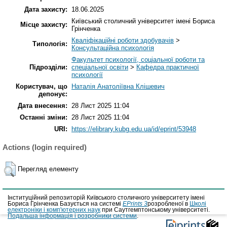
Дата захисту:
18.06.2025
Київський столичний університет імені Бориса
Місце захисту:
Грінченка
Кваліфікаційні роботи здобувачів
>
Типологія:
Консультаційна психологія
Факультет психології, соціальної роботи та
Підрозділи:
спеціальної освіти
>
Кафедра практичної
психології
Користувач, що
Наталія Анатоліївна Клішевич
депонує:
Дата внесення:
28 Лист 2025 11:04
Останні зміни:
28 Лист 2025 11:04
URI:
https://elibrary.kubg.edu.ua/id/eprint/53948
Actions (login required)
Перегляд елементу
Інституційний репозиторій Київського столичного університету імені
Бориса Грінченка Базується на системі
EPrints 3
розробленої в
Школі
електроніки і комп'ютерних наук
при Саутгемптонському університеті.
Подальша інформація і розробники системи
.