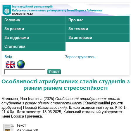
Головна
Про нас
За роками
За темами
За відділами
За авторами
Статистика
Вхід
Зареєструватись
Особливості атрибутивних стилів студентів з
різним рівнем стресостійкості
Маломен, Яна Іванівна
(2025)
Особливості атрибутивних стилів
студентів з різним рівнем стресостійкості
[Кваліфікаційні роботи
здобувачів] Перший (бакалаврський). Шифр академічної групи: КПб-1-
21-4.0д. Дата захисту: 18.06.2025, Київський столичний університет
імені Бориса Грінченка.
Текст
Маломен.pdf