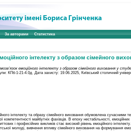
За авторами
Статистика
моційного інтелекту з образом сімейного вихо
мозв’язок емоційного інтелекту з образом сімейного виховання у студ
и: КПб-1-21-4.0д. Дата захисту: 19.06.2025, Київський столичний універ
йного інтелекту та образу сімейного виховання обумовлена сучасними те
ної компетентності майбутніх фахівців. В епоху нестабільності, емоційн
иттєвих і професійних викликів стає високий рівень емоційного інтелекту
нтської молоді, вивчення впливу сімейного виховання на формування емоц