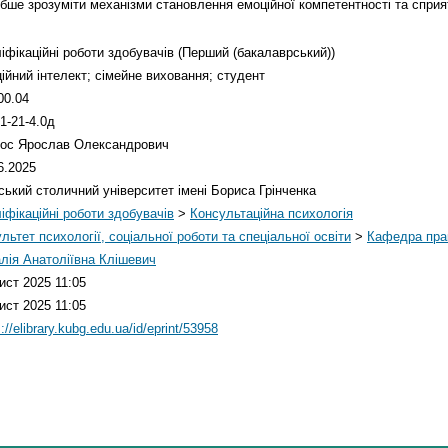
либше зрозуміти механізми становлення емоційної компетентності та спри
іфікаційні роботи здобувачів (Перший (бакалаврський))
ійний інтелект; сімейне виховання; студент
00.04
1-21-4.0д
кос Ярослав Олександрович
6.2025
ський столичний університет імені Бориса Грінченка
іфікаційні роботи здобувачів
>
Консультаційна психологія
льтет психології, соціальної роботи та спеціальної освіти
>
Кафедра прак
лія Анатоліївна Клішевич
ист 2025 11:05
ист 2025 11:05
://elibrary.kubg.edu.ua/id/eprint/53958