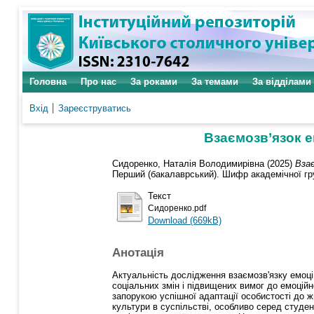
Головна
Про нас
За роками
За темами
За відділами
Вхід
Зареєструватись
Взаємозв’язок е
Сидоренко, Наталія Володимирівна
(2025)
Взає
Перший (бакалаврський). Шифр академічної груп
Текст
Сидоренко.pdf
Download (669kB)
Анотація
Актуальність дослідження взаємозв'язку емоці
соціальних змін і підвищених вимог до емоцій
запорукою успішної адаптації особистості до ж
культури в суспільстві, особливо серед студе