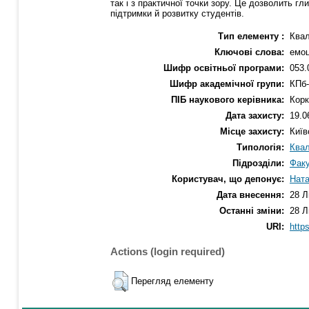
так і з практичної точки зору. Це дозволить г
підтримки й розвитку студентів.
Тип елементу :
Квал
Ключові слова:
емоц
Шифр освітньої програми:
053.
Шифр академічної групи:
КПб-
ПІБ наукового керівника:
Кор
Дата захисту:
19.0
Місце захисту:
Київ
Типологія:
Квал
Підрозділи:
Факу
Користувач, що депонує:
Ната
Дата внесення:
28 Л
Останні зміни:
28 Л
URI:
https
Actions (login required)
Перегляд елементу