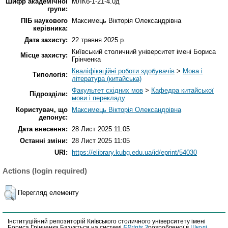
Шифр академічної
МЛКб-1-21-4.0д
групи:
ПІБ наукового
Максимець Вікторія Олександрівна
керівника:
Дата захисту:
22 травня 2025 р.
Київський столичний університет імені Бориса
Місце захисту:
Грінченка
Кваліфікаційні роботи здобувачів
>
Мова і
Типологія:
література (китайська)
Факультет східних мов
>
Кафедра китайської
Підрозділи:
мови і перекладу
Користувач, що
Максимець Вікторія Олександрівна
депонує:
Дата внесення:
28 Лист 2025 11:05
Останні зміни:
28 Лист 2025 11:05
URI:
https://elibrary.kubg.edu.ua/id/eprint/54030
Actions (login required)
Перегляд елементу
Інституційний репозиторій Київського столичного університету імені
Бориса Грінченка Базується на системі
EPrints 3
розробленої в
Школі