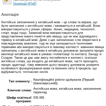
Download (87kB)
Анотація
Англійські запозичення у китайській мові – це слова та вирази, що
були запозичені з англійської мови, і вживаються в китайській. Вони
використовуються у різних сферах: бізнес, медицина, технології,
спорт, мода тощо. Зазвичай вони використовуються для
представлення нового поняття або явища, що не має відповідного
терміну в китайській мові. Деякі з цих запозичених слів збереглися в
повсякденному мовленні, тоді як інші залишаються технічними
термінами або використовуються в певному контексті. вивчення явища
запозичень з англійської мови в китайську допомагає зрозуміти процес
еволюції китайської мови в умовах глобалізації та контакту Заходу зі
Сходом. Також це дає нам змогу поглибитися в контекст, оскільки
англійські слова, що входять до китайської мови, часто проходять
процес адаптації, тому вивчення цього процесу допомагає розкрити
особливості функціонування мови та бачення світу й процесів, що
відбуваються, тогочасних носіїв.
Кваліфікаційні роботи здобувачів (Перший
Тип елементу :
(бакалаврський))
Англійська мова; китайська мова; запозичення;
Ключові слова:
переклад
Шифр освітньої
035.065
програми: